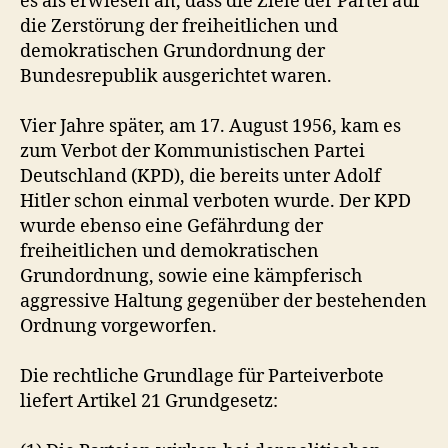
es als erwiesen an, dass die Ziele der Partei auf
o
die Zerstörung der freiheitlichen und
k
demokratischen Grundordnung der
r
Bundesrepublik ausgerichtet waren.
a
t
i
Vier Jahre später, am 17. August 1956, kam es
s
zum Verbot der Kommunistischen Partei
c
Deutschland (KPD), die bereits unter Adolf
h
Hitler schon einmal verboten wurde. Der KPD
e
wurde ebenso eine Gefährdung der
P
freiheitlichen und demokratischen
a
r
Grundordnung, sowie eine kämpferisch
t
aggressive Haltung gegenüber der bestehenden
e
Ordnung vorgeworfen.
i
e
Die rechtliche Grundlage für Parteiverbote
n
liefert Artikel 21 Grundgesetz:
s
c