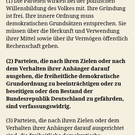
(1) Die Parteien wirken bei der politischen
h
i
Willensbildung des Volkes mit. Ihre Gründung
k
ist frei. Ihre innere Ordnung muss
a
demokratischen Grundsätzen entsprechen. Sie
n
müssen über die Herkunft und Verwendung
i
ihrer Mittel sowie über ihr Vermögen öffentlich
e
Rechenschaft geben.
r
e
n
(2) Parteien, die nach ihren Zielen oder nach
dem Verhalten ihrer Anhänger darauf
ausgehen, die freiheitliche demokratische
Grundordnung zu beeinträchtigen oder zu
beseitigen oder den Bestand der
Bundesrepublik Deutschland zu gefährden,
sind verfassungswidrig.
(3) Parteien, die nach ihren Zielen oder dem
Verhalten ihrer Anhänger darauf ausgerichtet