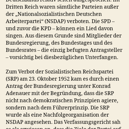
k
Dritten Reich waren sämtliche Parteien außer
r
der „Nationalsozialistischen Deutschen
a
Arbeiterpartei“ (NSDAP) verboten. Die SPD –
t
und zuvor die KPD – können ein Lied davon
e
singen. Aus diesem Grunde sind Mitglieder der
n
Bundesregierung, des Bundestages und des
a
n
Bundesrates – die einzig befugten Antragsteller
g
– vorsichtig bei diesbezüglichen Unterfangen.
e
b
Zum Verbot der Sozialistischen Reichspartei
l
(SRP) am 23. Oktober 1952 kam es durch einen
i
Antrag der Bundesregierung unter Konrad
c
Adenauer mit der Begründung, dass die SRP
h
nicht nach demokratischen Prinzipien agiere,
u
n
sondern nach dem Führerprinzip. Die SRP
d
wurde als eine Nachfolgeorganisation der
e
NSDAP angesehen. Das Verfassungsgericht sah
m