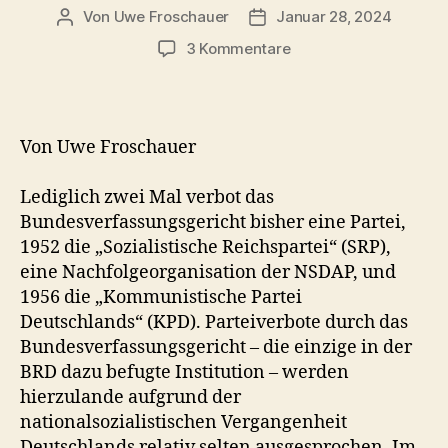
Von
Uwe Froschauer
Januar 28, 2024
Beitragsautor
Beitragsdatum
zu
3 Kommentare
W
e
n
n
Von Uwe Froschauer
a
n
Lediglich zwei Mal verbot das
g
Bundesverfassungsgericht bisher eine Partei,
e
1952 die „Sozialistische Reichspartei“ (SRP),
b
l
eine Nachfolgeorganisation der NSDAP, und
i
1956 die „Kommunistische Partei
c
Deutschlands“ (KPD). Parteiverbote durch das
h
Bundesverfassungsgericht – die einzige in der
e
BRD dazu befugte Institution – werden
D
hierzulande aufgrund der
e
nationalsozialistischen Vergangenheit
m
o
Deutschlands relativ selten ausgesprochen. Im