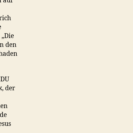
 auf
rich
e
 „Die
in den
chaden
CDU
k, der
hen
ede
esus