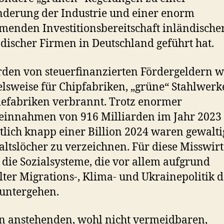
derung der Industrie und einer enorm
enden Investitionsbereitschaft inländische
discher Firmen in Deutschland geführt hat.
rden von steuerfinanzierten Fördergeldern 
elsweise für Chipfabriken, „grüne“ Stahlwerk
iefabriken verbrannt. Trotz enormer
einnahmen von 916 Milliarden im Jahr 2023
lich knapp einer Billion 2024 waren gewalti
ltslöcher zu verzeichnen. Für diese Misswirt
 die Sozialsysteme, die vor allem aufgrund
lter Migrations-, Klima- und Ukrainepolitik 
untergehen.
n anstehenden, wohl nicht vermeidbaren,