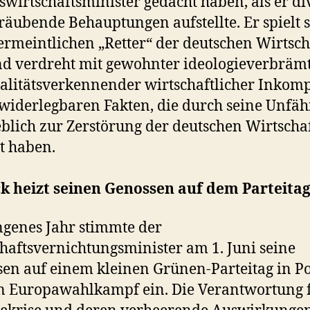
wirtschaftsminister gedacht haben, als er di
räubende Behauptungen aufstellte. Er spielt s
rmeintlichen „Retter“ der deutschen Wirtsch
nd verdreht mit gewohnter ideologieverbräm
alitätsverkennender wirtschaftlicher Inkom
widerlegbaren Fakten, die durch seine Unfäh
lich zur Zerstörung der deutschen Wirtscha
t haben.
k heizt seinen Genossen auf dem Parteitag
genes Jahr stimmte der
haftsvernichtungsminister am 1. Juni seine
en auf einem kleinen Grünen-Parteitag in P
n Europawahlkampf ein. Die Verantwortung f