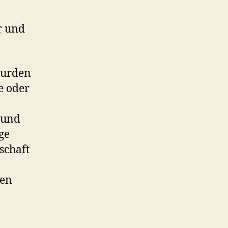
r und
wurden
e oder
 und
ge
schaft
den