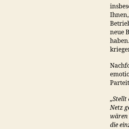
insbes
Ihnen,
Betrie
neue B
haben.
kriege
Nachfo
emoti
Partei
„Stell
Netz g
wären 
die ein