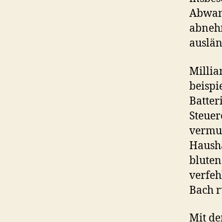
Abwan
abnehm
auslän
Millia
beispi
Batter
Steuer
vermut
Hausha
bluten
verfeh
Bach r
Mit de