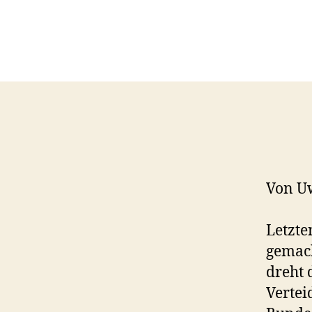
Von U
Letzte
gemach
dreht 
Vertei