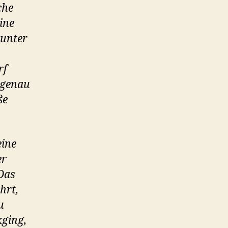
che
ine
 unter
rf
 genau
ße
eine
er
 Das
hrt,
u
kging,