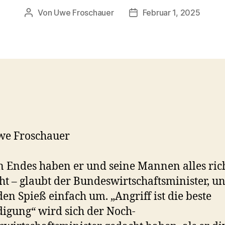
Von
Uwe Froschauer
Februar 1, 2025
Beitragsautor
Beitragsdatum
we Froschauer
n Endes haben er und seine Mannen alles ric
t – glaubt der Bundeswirtschaftsminister, u
den Spieß einfach um. „Angriff ist die beste
digung“ wird sich der Noch-