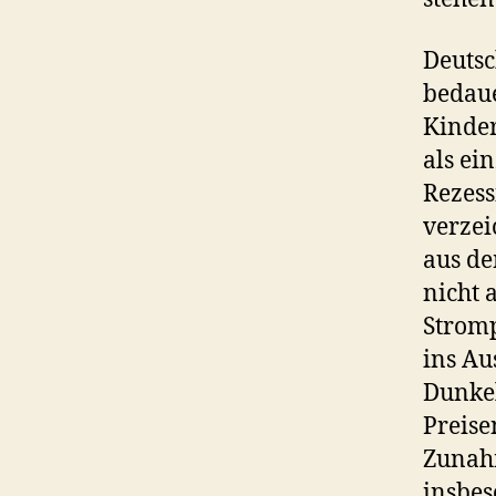
Deutsc
bedaue
Kinder
als ei
Rezess
verzei
aus d
nicht 
Stromp
ins Au
Dunkel
Preise
Zunahm
insbes