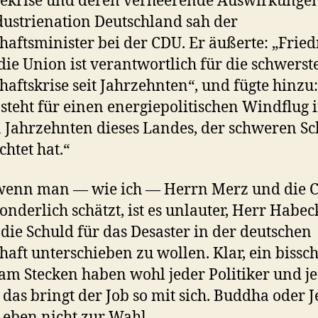
ekrise und deren verheerende Auswirkungen
dustrienation Deutschland sah der
haftsminister bei der CDU. Er äußerte: „Fried
die Union ist verantwortlich für die schwerst
haftskrise seit Jahrzehnten“, und fügte hinzu:
steht für einen energiepolitischen Windflug 
n Jahrzehnten dieses Landes, der schweren S
chtet hat.“
wenn man — wie ich — Herrn Merz und die 
sonderlich schätzt, ist es unlauter, Herr Habec
die Schuld für das Desaster in der deutschen
haft unterschieben zu wollen. Klar, ein bissc
am Stecken haben wohl jeder Politiker und j
, das bringt der Job so mit sich. Buddha oder J
 eben nicht zur Wahl.