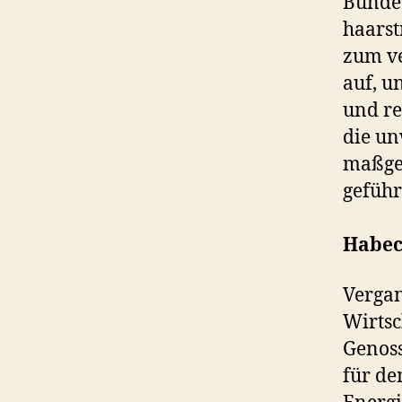
Bundes
haarst
zum ve
auf, u
und re
die un
maßgeb
geführ
Habec
Vergan
Wirtsc
Genoss
für de