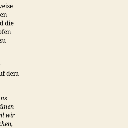
weise
gen
d die
pfen
zu
r
uf dem
ans
rünen
il wir
chen,