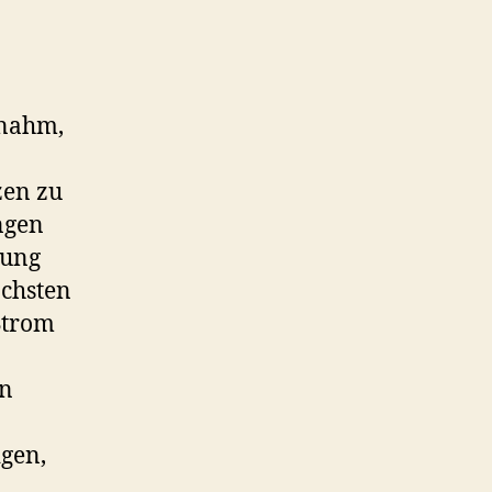
rnahm,
zen zu
ngen
gung
öchsten
Strom
en
gen,