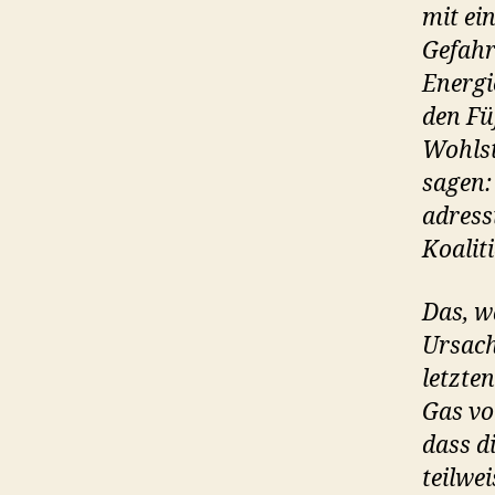
mit ei
Gefahr
Energi
den Fü
Wohlst
sagen:
adress
Koaliti
Das, w
Ursach
letzte
Gas vo
dass d
teilwe