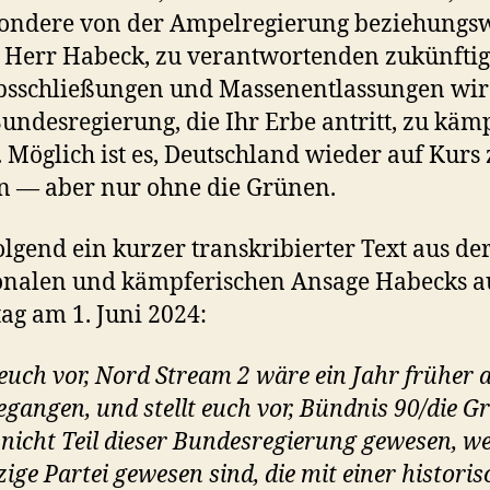
ondere von der Ampelregierung beziehungs
 Herr Habeck, zu verantwortenden zukünfti
bsschließungen und Massenentlassungen wir
undesregierung, die Ihr Erbe antritt, zu käm
 Möglich ist es, Deutschland wieder auf Kurs 
n — aber nur ohne die Grünen.
lgend ein kurzer transkribierter Text aus de
onalen und kämpferischen Ansage Habecks a
tag am 1. Juni 2024:
t euch vor, Nord Stream 2 wäre ein Jahr früher 
egangen, und stellt euch vor, Bündnis 90/die G
nicht Teil dieser Bundesregierung gewesen, we
zige Partei gewesen sind, die mit einer historis