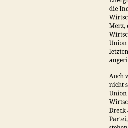
Energi
die In
Wirtsc
Merz, 
Wirtsc
Union 
letzte
angeri
Auch 
nicht 
Union 
Wirtsc
Dreck 
Partei
stehen