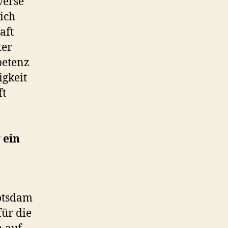
verse
ich
aft
ter
petenz
igkeit
ft
 ein
otsdam
ür die