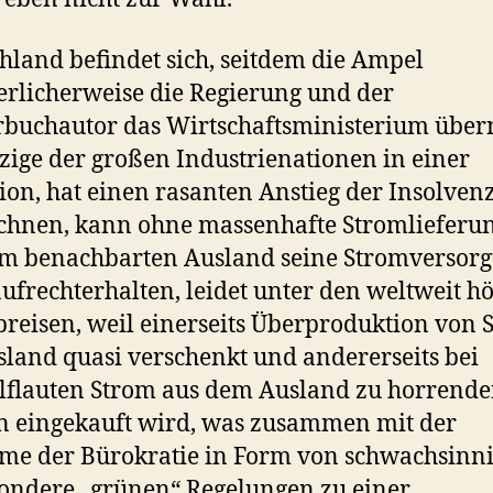
hland befindet sich, seitdem die Ampel
rlicherweise die Regierung und der
buchautor das Wirtschaftsministerium übe
nzige der großen Industrienationen in einer
ion, hat einen rasanten Anstieg der Insolven
chnen, kann ohne massenhafte Stromlieferu
em benachbarten Ausland seine Stromversor
aufrechterhalten, leidet unter den weltweit h
reisen, weil einerseits Überproduktion von 
sland quasi verschenkt und andererseits bei
flauten Strom aus dem Ausland zu horrend
n eingekauft wird, was zusammen mit der
e der Bürokratie in Form von schwachsinni
ondere „grünen“ Regelungen zu einer