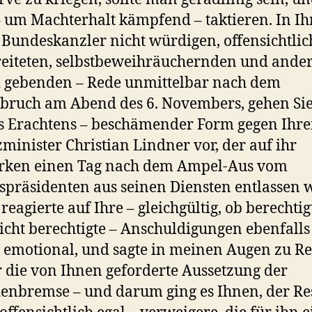
– um Machterhalt kämpfend – taktieren. In Ih
Bundeskanzler nicht würdigen, offensichtlic
eiteten, selbstbeweihräuchernden und ander
 gebenden – Rede unmittelbar nach dem
ruch am Abend des 6. Novembers, gehen Sie
 Erachtens – beschämender Form gegen Ihre
minister Christian Lindner vor, der auf ihr
rken einen Tag nach dem Ampel-Aus vom
präsidenten aus seinen Diensten entlassen 
 reagierte auf Ihre – gleichgültig, ob berechtig
icht berechtigte – Anschuldigungen ebenfalls
v emotional, und sagte in meinen Augen zu Re
r die von Ihnen geforderte Aussetzung der
enbremse – und darum ging es Ihnen, der Re