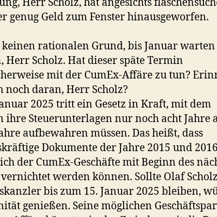
ung, Herr Scholz, hat angesichts flaschensuc
r genug Geld zum Fenster hinausgeworfen.
t keinen rationalen Grund, bis Januar warten
, Herr Scholz. Hat dieser späte Termin
herweise mit der CumEx-Affäre zu tun? Eri
ch noch daran, Herr Scholz?
Januar 2025 tritt ein Gesetz in Kraft, mit dem
 ihre Steuerunterlagen nur noch acht Jahre a
ahre aufbewahren müssen. Das heißt, dass
kräftige Dokumente der Jahre 2015 und 201
ich der CumEx-Geschäfte mit Beginn des näc
 vernichtet werden können. Sollte Olaf Schol
kanzler bis zum 15. Januar 2025 bleiben, w
tät genießen. Seine möglichen Geschäftspar