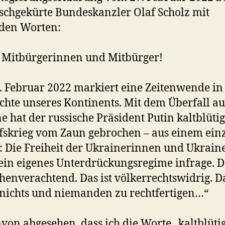
ischgekürte Bundeskanzler Olaf Scholz mit
den Worten:
 Mitbürgerinnen und Mitbürger!
. Februar 2022 markiert eine Zeitenwende in
chte unseres Kontinents. Mit dem Überfall au
e hat der russische Präsident Putin kaltblüti
fskrieg vom Zaun gebrochen – aus einem ein
 Die Freiheit der Ukrainerinnen und Ukrain
 sein eigenes Unterdrückungsregime infrage. Da
enverachtend. Das ist völkerrechtswidrig. Da
nichts und niemanden zu rechtfertigen…“
von abgesehen, dass ich die Worte „kaltblütig