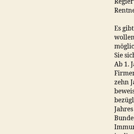
Regier
Rentne
Es gib
wollen
möglic
Sie si
Ab 1. 
Firmen
zehn J
beweis
bezügl
Jahres
Bundes
Immuni