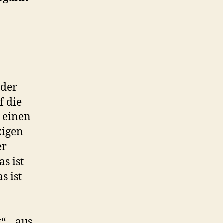
 der
f die
g einen
zigen
er
s ist
s ist
“, „aus