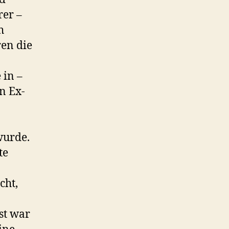
rer –
h
en die
 in –
n Ex-
wurde.
te
cht,
st war