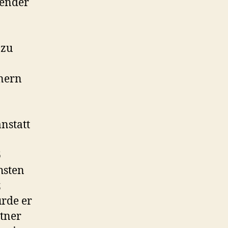
hender
 zu
nnern
nstatt
6
hsten
z
ürde er
tner