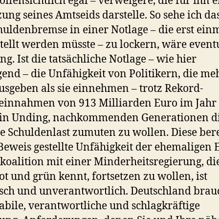
offensichtlich egal – verweigere, die für ihn e
zung seines Amtseids darstelle. So sehe ich da
huldenbremse in einer Notlage – die erst ein
stellt werden müsste – zu lockern, wäre eventu
g. Ist die tatsächliche Notlage – wie hier
gend – die Unfähigkeit von Politikern, die me
usgeben als sie einnehmen – trotz Rekord-
einnahmen von 913 Milliarden Euro im Jahr 
 ein Unding, nachkommenden Generationen d
e Schuldenlast zumuten zu wollen. Diese bere
Beweis gestellte Unfähigkeit der ehemaligen 
oalition mit einer Minderheitsregierung, di
ot und grün kennt, fortsetzen zu wollen, ist
isch und unverantwortlich. Deutschland brau
tabile, verantwortliche und schlagkräftige