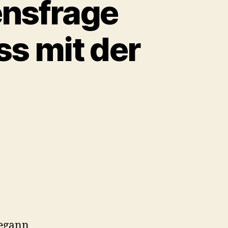
ensfrage
ss mit der
begann