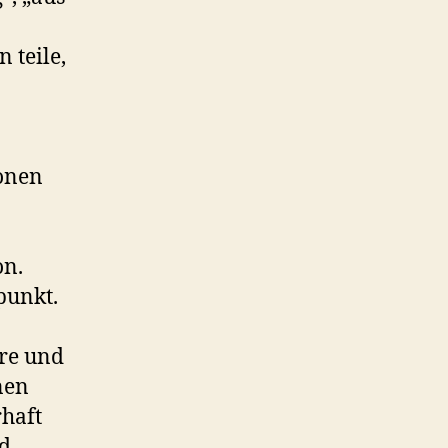
 teile,
sonen
on.
punkt.
are und
nen
haft
nd