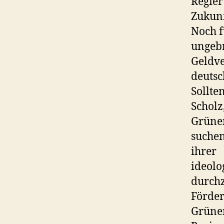
Regier
Zukunf
Noch f
ungeb
Geldv
deutsc
Sollte
Scholz
Grünen
suchen
ihrer
ideolo
durchz
Förder
Grüne