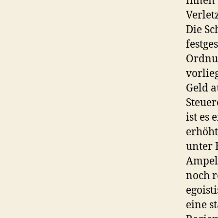
Ihnen 
Verlet
Die Sc
festge
Ordnun
vorlie
Geld a
Steuer
ist es
erhöht
unter 
Ampelk
noch r
egoist
eine s