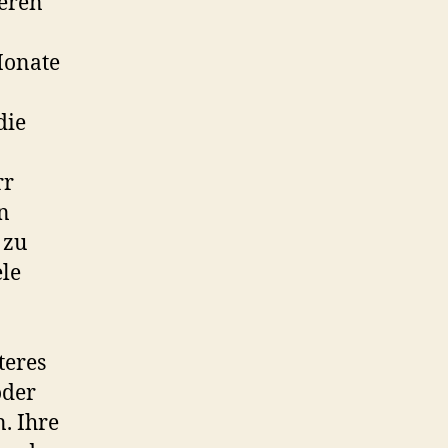
heren
Monate
die
rr
n
 zu
ele
teres
oder
. Ihre