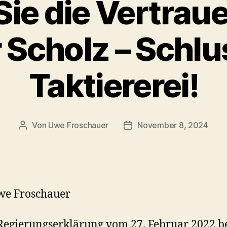
 Sie die Vertrau
r Scholz – Schlu
Taktiererei!
Von
Uwe Froschauer
November 8, 2024
Beitragsautor
Beitragsdatum
we Froschauer
Regierungserklärung vom 27. Februar 2022 