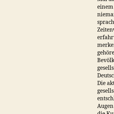
einem 
nieman
sprach
Zeiten
erfahr
merken
gehöre
Bevölk
gesell
Deutsc
Die ak
gesell
entsch
Augen 
die Ku