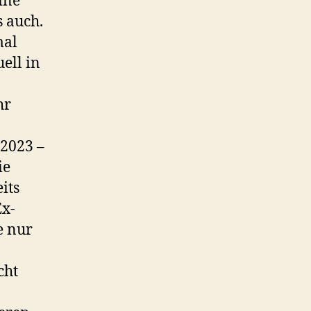
ine
s auch.
mal
ell in
hr
2023 –
ie
its
Ex-
e nur
cht