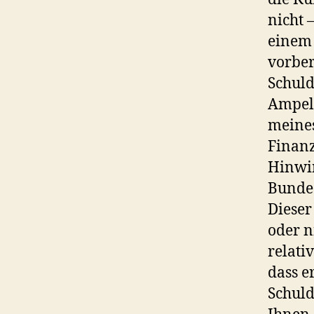
nicht 
einem 
vorber
Schuld
Ampelb
meines
Finanz
Hinwi
Bundes
Dieser
oder n
relati
dass e
Schuld