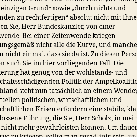
einzigen Grund“ sowie „durch nichts und
den zu rechtfertigen“ absolut nicht mit Ihnen
en Sie, Herr Bundeskanzler, von einer
wende. Bei einer Zeitenwende kriegen
ungsgemäß nicht alle die Kurve, und manche
 nicht einmal, dass sie da ist. Zu diesen Per
n auch Sie im hier vorliegenden Fall. Die
erung hat genug von der wohlstands- und
schaftsschädigenden Politik der Ampelkoaliti
hland steht nun tatsächlich an einem Wende
tuellen politischen, wirtschaftlichen und
schaftlichen Krisen erfordern eine stabile, kl
lossene Führung, die Sie, Herr Scholz, in mei
nicht mehr gewährleisten können. Um dauer
rve zu kriegen, sollte man geradlinig sein, u