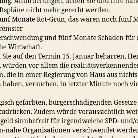
ung, Anforderungen, denen Sie und Ihre nä
tspläne nicht mehr gerecht werden.
ünf Monate Rot-Grün, das wären noch fünf 
remster
erschwendung und fünf Monate Schaden für 
he Wirtschaft.
n Sie auf den Termin 15. Januar beharren, He
, würden vor allem die realitätsverkennende
, die in einer Regierung von Haus aus nichts
 haben, versuchen, in letzter Minute noch vi
gisch gefärbten, bürgerschädigenden Gesetze
udrücken. Zudem würde voraussichtlich wei
geld sinnbefreit für irgendwelche SPD- und/
n-nahe Organisationen verschwendet werden