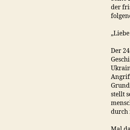
der fr
folgen
„Liebe
Der 24
Geschi
Ukrain
Angrif
Grund:
stellt
mensch
durch 
Mal da