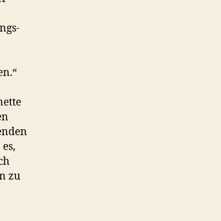
o
l
ngs-
l
e
en.“
nette
en
renden
 es,
ch
n zu