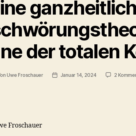
ine ganzheitlic
schwörungstheor
ne der totalen K
Von
Uwe Froschauer
Januar 14, 2024
2 Kommen
tragsautor
Beitragsdatum
we Froschauer