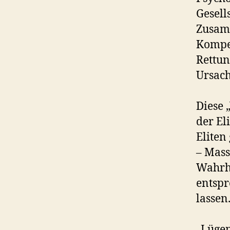
Gesell
Zusamm
Kompet
Rettun
Ursach
Diese 
der El
Eliten
– Mass
Wahrhe
entspr
lassen
„Lügen