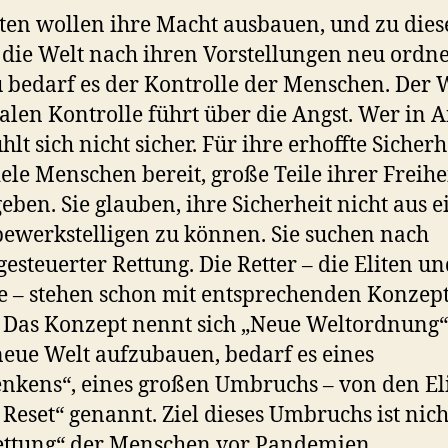
iten wollen ihre Macht ausbauen, und zu die
die Welt nach ihren Vorstellungen neu ordn
 bedarf es der Kontrolle der Menschen. Der 
talen Kontrolle führt über die Angst. Wer in A
ühlt sich nicht sicher. Für ihre erhoffte Sicherh
iele Menschen bereit, große Teile ihrer Freihe
eben. Sie glauben, ihre Sicherheit nicht aus e
bewerkstelligen zu können. Sie suchen nach
esteuerter Rettung. Die Retter – die Eliten un
 – stehen schon mit entsprechenden Konzep
. Das Konzept nennt sich „Neue Weltordnung
neue Welt aufzubauen, bedarf es eines
kens“, eines großen Umbruchs – von den El
 Reset“ genannt. Ziel dieses Umbruchs ist nic
ettung“ der Menschen vor Pandemien,