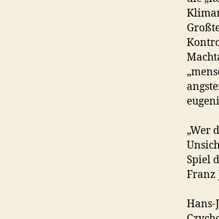
Klima
Großte
Kontro
Macht
„mensc
angste
eugeni
„Wer d
Unsich
Spiel d
Franz 
Hans-J
Czycho