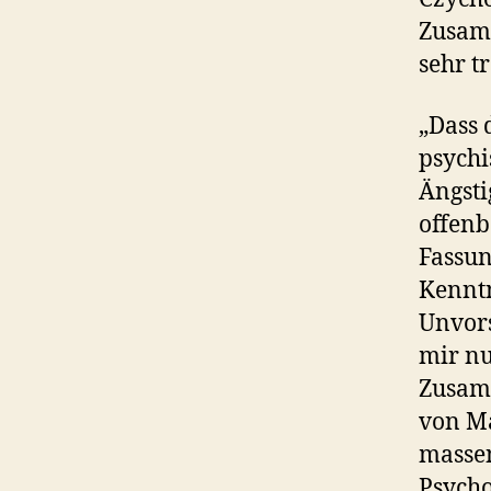
Zusamm
sehr t
„Dass 
psychi
Ängsti
offenb
Fassun
Kenntn
Unvors
mir nu
Zusamm
von Ma
massen
Psycho