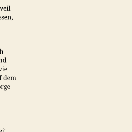
weil
ssen,
ch
und
wie
uf dem
orge
eit