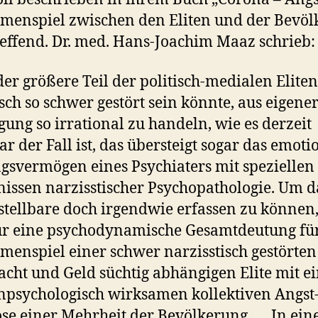
enspiel zwischen den Eliten und der Bevöl
reffend. Dr. med. Hans-Joachim Maaz schrieb:
der größere Teil der politisch-medialen Eliten
sch so schwer gestört sein könnte, aus eigene
gung so irrational zu handeln, wie es derzeit
ar der Fall ist, das übersteigt sogar das emoti
gsvermögen eines Psychiaters mit speziellen
issen narzisstischer Psychopathologie. Um d
tellbare doch irgendwie erfassen zu können, 
r eine psychodynamische Gesamtdeutung fü
enspiel einer schwer narzisstisch gestörte
cht und Geld süchtig abhängigen Elite mit e
psychologisch wirksamen kollektiven Angst
se einer Mehrheit der Bevölkerung. … In ein