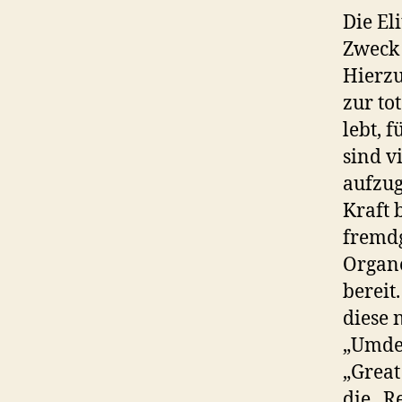
Die El
Zweck 
Hierzu
zur to
lebt, f
sind v
aufzug
Kraft 
fremdg
Organe
bereit
diese 
„Umden
„Great
die „R