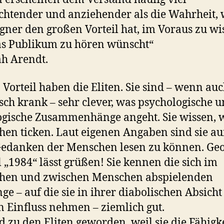
chtender und anziehender als die Wahrheit, 
gner den großen Vorteil hat, im Voraus zu wi
s Publikum zu hören wünscht“
h Arendt.
 Vorteil haben die Eliten. Sie sind – wenn au
sch krank – sehr clever, was psychologische 
ogische Zusammenhänge angeht. Sie wissen, 
en ticken. Laut eigenen Angaben sind sie a
edanken der Menschen lesen zu können. Ge
 „1984“ lässt grüßen! Sie kennen die sich im
hen und zwischen Menschen abspielenden
ge – auf die sie in ihrer diabolischen Absicht
n Einfluss nehmen – ziemlich gut.
nd zu den Eliten geworden, weil sie die Fähigk