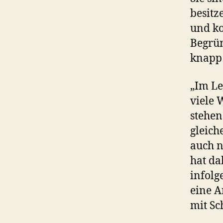
besitz
und ko
Begrün
knapp 
„Im Le
viele 
stehen
gleich
auch n
hat d
infolg
eine A
mit Sc