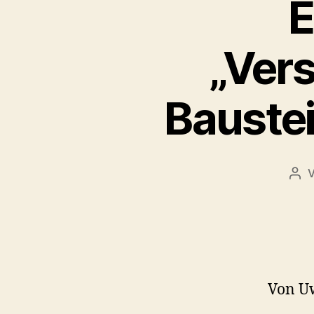
E
„Ver
Baustei
Bei
Von U