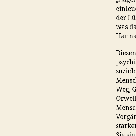
einleu
der Lü
was da
Hanna
Diesen
psychi
soziol
Mensch
Weg, G
Orwell
Mensc
Vorgän
starke
Sie si