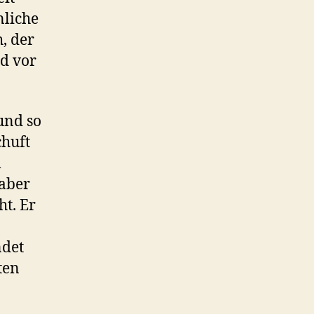
nliche
, der
d vor
und so
huft
m
 aber
ht. Er
ndet
ten