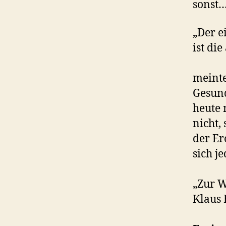
sonst
„Der e
ist di
meinte
Gesund
heute 
nicht,
der Er
sich j
„Zur W
Klaus