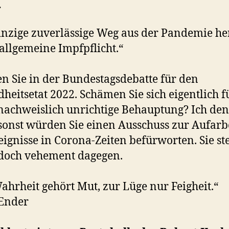
…
inzige zuverlässige Weg aus der Pandemie he
e allgemeine Impfpflicht.“
n Sie in der Bundestagsdebatte für den
heitsetat 2022. Schämen Sie sich eigentlich f
nachweislich unrichtige Behauptung? Ich de
 sonst würden Sie einen Ausschuss zur Aufarb
eignisse in Corona-Zeiten befürworten. Sie st
edoch vehement dagegen.
ahrheit gehört Mut, zur Lüge nur Feigheit.“
 Ender