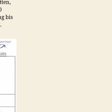
tten,
0
ng bis
.