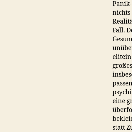
Panik-
nichts
Realit
Fall. 
Gesund
unüber
elitei
großes
insbes
passen
psychi
eine g
überfo
beklei
statt 