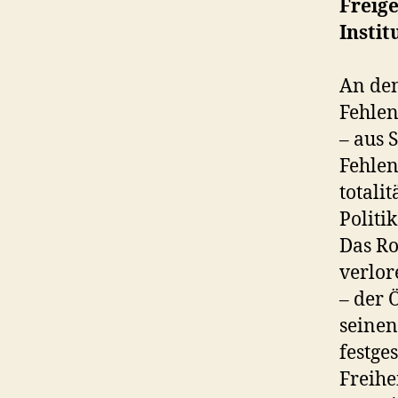
Freige
Instit
An den
Fehlen
– aus 
Fehlen
totali
Politi
Das Ro
verlor
– der 
seinen
festge
Freihe