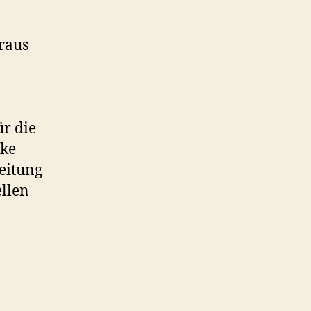
raus
ür die
nke
eitung
ellen