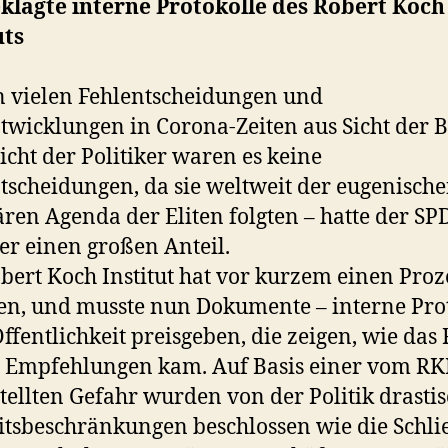
klagte interne Protokolle des Robert Koch
uts
 vielen Fehlentscheidungen und
twicklungen in Corona-Zeiten aus Sicht der 
Sicht der Politiker waren es keine
tscheidungen, da sie weltweit der eugenisch
tären Agenda der Eliten folgten – hatte der SP
ker einen großen Anteil.
bert Koch Institut hat vor kurzem einen Proz
en, und musste nun Dokumente – interne Pro
Öffentlichkeit preisgeben, die zeigen, wie das
 Empfehlungen kam. Auf Basis einer vom RK
stellten Gefahr wurden von der Politik drasti
itsbeschränkungen beschlossen wie die Schl