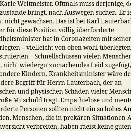
Karle Weltmeister. Oftmals muss derjenige, d
 zustande bringt, nach Auswegen suchen. Er is
ät nicht gewachsen. Das ist bei Karl Lauterba
Der für diese Position völlig überforderte
heitsminister hat in Coronazeiten mit seine
legten – vielleicht von oben wohl überlegten
nstruierten – Schnellschüssen vielen Mensche
, nicht wiedergutzumachendes Leid zugefügt
ondere Kindern. Krankheitsminister wäre de
dere Begriff für Herrn Lauterbach, der an
schen und physischen Schäden vieler Mensc
roße Mitschuld trägt. Empathielose und ment
rderte Personen sollten nicht ein so hohes A
den. Menschen, die in prekären Situationen 
Zuversicht verbreiten, haben meist keine gute