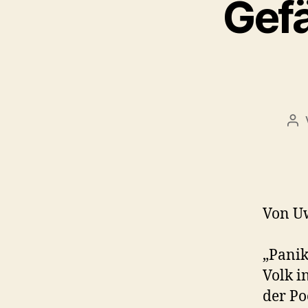
Gefä
Bei
Von U
„Panik
Volk i
der Po