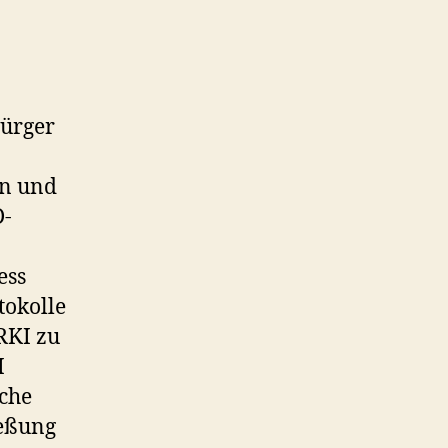
Bürger
en und
D-
ess
tokolle
 RKI zu
I
sche
ießung