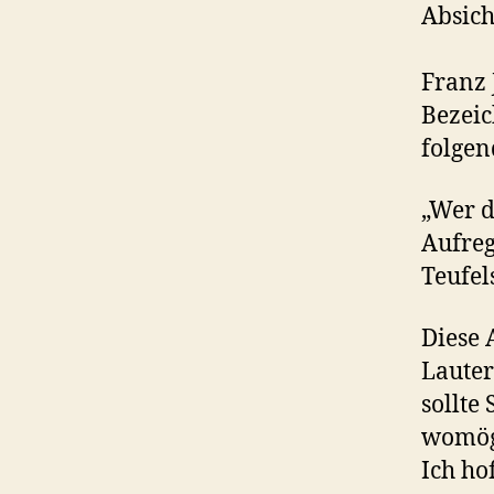
Absich
Franz 
Bezeic
folgen
„Wer d
Aufreg
Teufel
Diese 
Lauter
sollte
womögl
Ich ho