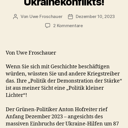
Ukrainekonflikts!
Von
Uwe Froschauer
Dezember 10, 2023
Beitragsautor
Beitragsdatum
zu
2 Kommentare
Herr
Hofreiter,
Verhandlung
ist
Von Uwe Froschauer
die
einzig
Wenn Sie sich mit Geschichte beschäftigen
vernünftige
würden, wüssten Sie und andere Kriegstreiber
Lösung
das. Ihre „Politik der Demonstration der Stärke“
des
ist aus meiner Sicht eine „Politik kleiner
Ukrainekonflikts!
Lichter“!
Der Grünen-Politiker Anton Hofreiter rief
Anfang Dezember 2023 – angesichts des
massiven Einbruchs der Ukraine-Hilfen um 87