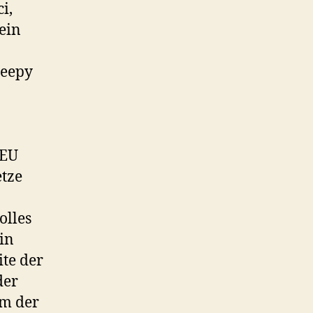
i,
ein
leepy
 EU
tze
olles
in
ite der
der
em der