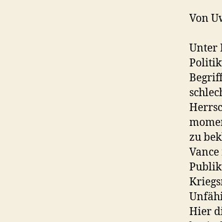
Von U
Unter 
Politi
Begriff
schlec
Herrsc
moment
zu bek
Vance 
Publik
Kriegs
Unfähi
Hier d