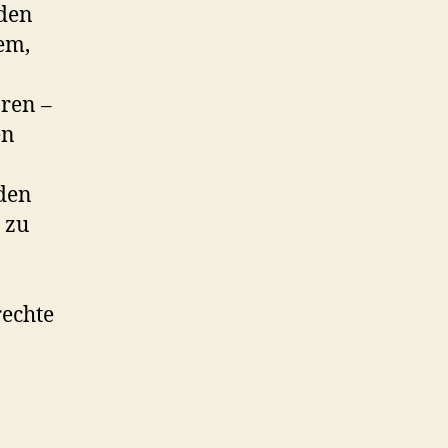
 den
em,
ören –
en
iden
 zu
rechte