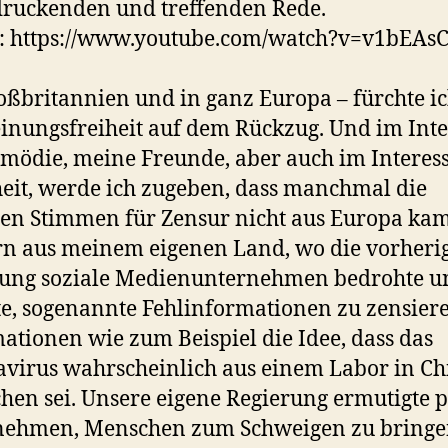
ruckenden und treffenden Rede.
e: https://www.youtube.com/watch?v=v1bEAs
oßbritannien und in ganz Europa – fürchte ich
inungsfreiheit auf dem Rückzug. Und im Inte
mödie, meine Freunde, aber auch im Interess
it, werde ich zugeben, dass manchmal die
ten Stimmen für Zensur nicht aus Europa ka
n aus meinem eigenen Land, wo die vorheri
rung soziale Medienunternehmen bedrohte u
e, sogenannte Fehlinformationen zu zensier
ationen wie zum Beispiel die Idee, dass das
virus wahrscheinlich aus einem Labor in Ch
hen sei. Unsere eigene Regierung ermutigte p
nehmen, Menschen zum Schweigen zu bringen