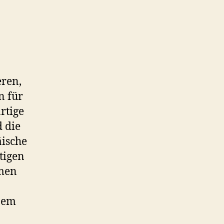
eren,
n für
rtige
 die
äische
ftigen
mmen
ßem