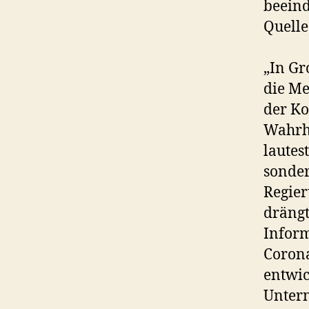
beeind
Quell
„In Gr
die Me
der Ko
Wahrhe
lautes
sonder
Regie
drängt
Inform
Corona
entwic
Unter