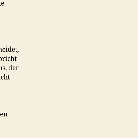
he
eidet,
pricht
s, der
icht
hen