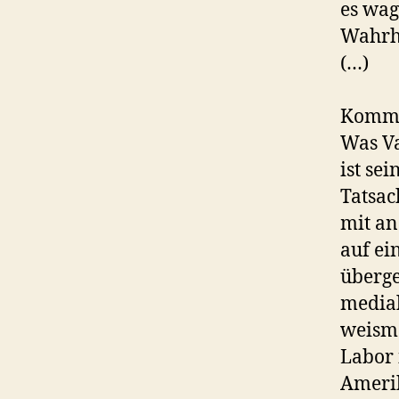
es wag
Wahrhe
(…)
Komme
Was Va
ist se
Tatsac
mit an
auf ei
überge
medial
weisma
Labor 
Amerik