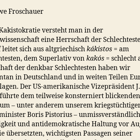
we Froschauer
Kakistokratie versteht man in der
kwissenschaft eine Herrschaft der Schlechtest
 leitet sich aus altgriechisch
kákistos
= am
htesten, dem Superlativ von
kakós
= schlecht 
haft der denkbar Schlechtesten haben wir
an in Deutschland und in weiten Teilen Eu
lagen. Der US-amerikanische Vizepräsident J.
führte dem teilweise konsterniert blickende
um – unter anderem unserem kriegstüchtige
minister Boris Pistorius – unmissverständlich
gkeit und antidemokratische Haltung vor Au
ie übersetzten, wichtigsten Passagen seiner