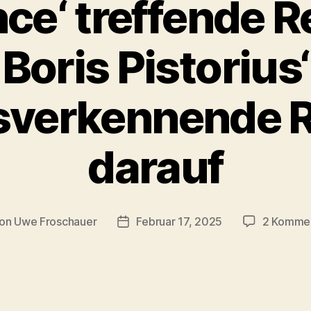
nce‘ treffende 
Boris Pistorius‘
tsverkennende 
darauf
on
Uwe Froschauer
Februar 17, 2025
2 Komme
tragsautor
Beitragsdatum