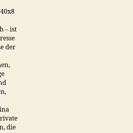
C40x8
 – ist
resse
e der
men,
ge
nd
en,
ina
rivate
, die