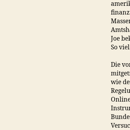
amerik
finanz
Massen
Amtsha
Joe be
So vie
Die vo
mitget
wie de
Regelu
Online
Instru
Bundes
Versuc