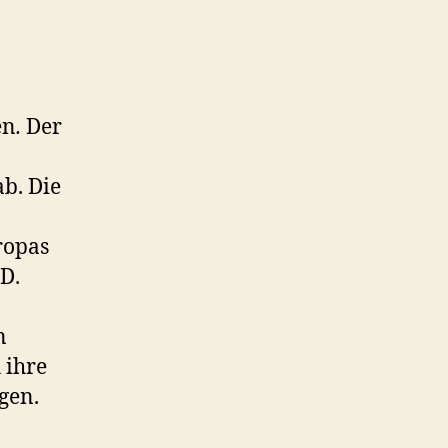
Boris
Pistorius‘
realitätsverkennende
Reaktion
darauf
en
.
Der
ab. Die
ropas
D.
n
n
 ihre
gen.