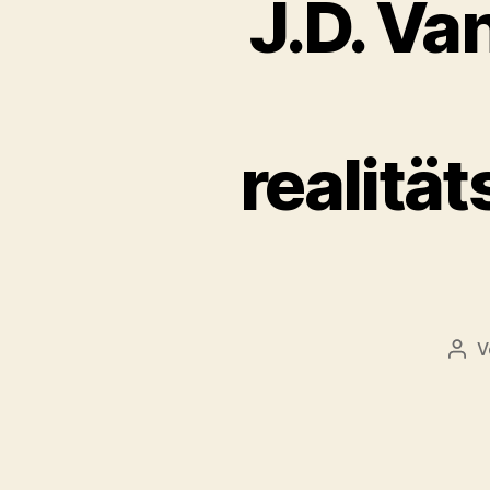
J.D. Va
realitä
V
Bei