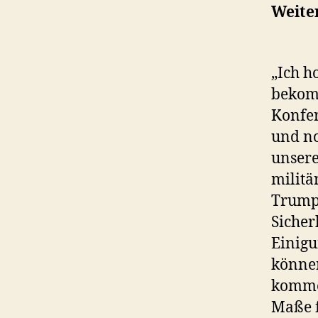
Weite
„Ich ho
bekomm
Konfer
und n
unsere
militä
Trump 
Sicher
Einig
können
kommen
Maße f