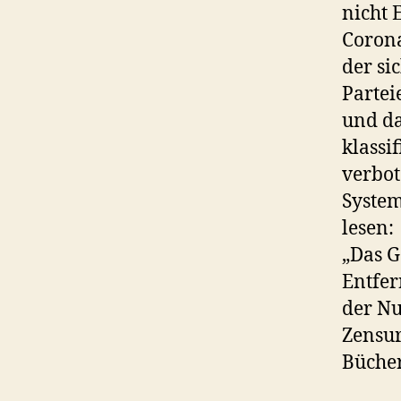
nicht 
Corona
der si
Partei
und da
klassi
verbot
System
lesen:
„Das G
Entfer
der Nu
Zensur
Büche