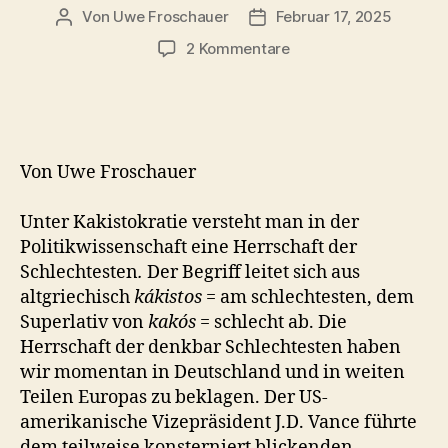
Von
Uwe Froschauer
Februar 17, 2025
Beitragsautor
Beitragsdatum
zu
2 Kommentare
J.D.
Vance‘
treffende
Rede
und
Von Uwe Froschauer
Boris
Pistorius‘
Unter Kakistokratie versteht man in der
realitätsverkennende
Politikwissenschaft eine Herrschaft der
Reaktion
darauf
Schlechtesten
.
Der Begriff leitet sich aus
altgriechisch
kákistos
= am schlechtesten, dem
Superlativ von
kakós
= schlecht ab. Die
Herrschaft der denkbar Schlechtesten haben
wir momentan in Deutschland und in weiten
Teilen Europas zu beklagen. Der US-
amerikanische Vizepräsident J.D. Vance führte
dem teilweise konsterniert blickenden