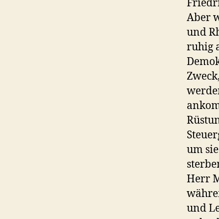
Friedr
Aber w
und Rh
ruhig 
Demokr
Zweck,
werden
ankomm
Rüstun
Steuer
um sie
sterbe
Herr M
währen
und Le