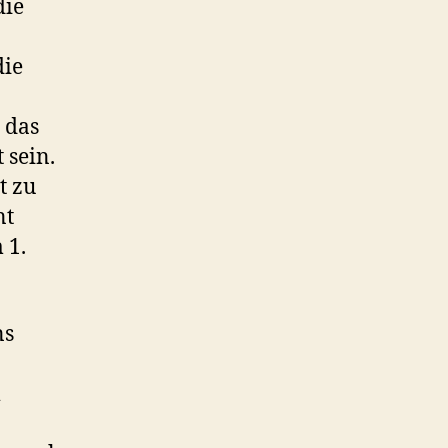
die
die
 das
 sein.
t zu
nt
 1.
ns