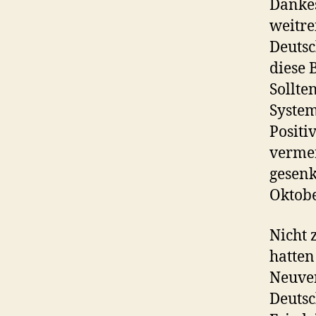
Dankes
weitre
Deutsc
diese 
Sollte
System
Positi
vermer
gesenk
Oktobe
Nicht 
hatten
Neuver
Deutsc