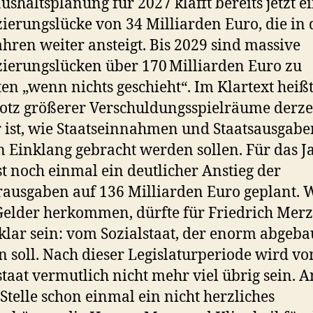
ushaltsplanung für 2027 klafft bereits jetzt e
ierungslücke von 34 Milliarden Euro, die in
ahren weiter ansteigt. Bis 2029 sind massive
ierungslücken über 170 Milliarden Euro zu
en „wenn nichts geschieht“. Im Klartext heißt
rotz größerer Verschuldungsspielräume derze
 ist, wie Staatseinnahmen und Staatsausgabe
n Einklang gebracht werden sollen. Für das J
st noch einmal ein deutlicher Anstieg der
rausgaben auf 136 Milliarden Euro geplant. 
Gelder herkommen, dürfte für Friedrich Merz 
klar sein: vom Sozialstaat, der enorm abgeba
 soll. Nach dieser Legislaturperiode wird v
staat vermutlich nicht mehr viel übrig sein. A
 Stelle schon einmal ein nicht herzliches