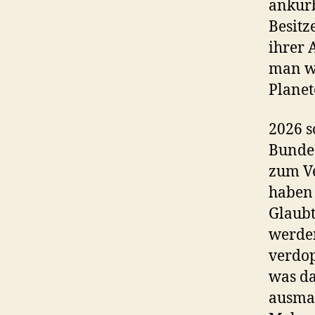
ankurb
Besitz
ihrer 
man wi
Planet
2026 s
Bundes
zum Ve
haben 
Glaubt
werden
verdop
was da
ausmac