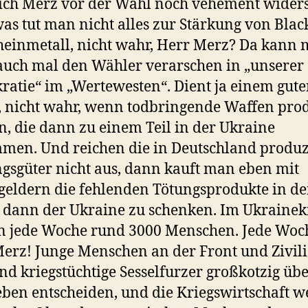
ich Merz vor der Wahl noch vehement wider
as tut man nicht alles zur Stärkung von Bla
einmetall, nicht wahr, Herr Merz? Da kann
auch mal den Wähler verarschen in „unserer
atie“ im „Wertewesten“. Dient ja einem gut
 nicht wahr, wenn todbringende Waffen prod
, die dann zu einem Teil in der Ukraine
en. Und reichen die in Deutschland produz
gsgüter nicht aus, dann kauft man eben mit
geldern die fehlenden Tötungsprodukte in d
 dann der Ukraine zu schenken. Im Ukrainek
n jede Woche rund 3000 Menschen. Jede Woc
erz! Junge Menschen an der Front und Zivili
d kriegstüchtige Sesselfurzer großkotzig üb
ben entscheiden, und die Kriegswirtschaft w