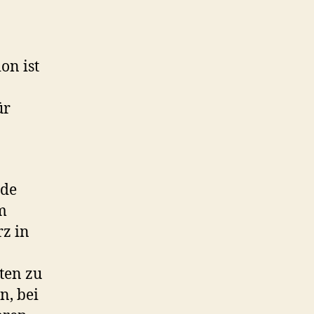
Volk
on ist
ür
nde
m
rz in
ten zu
n, bei