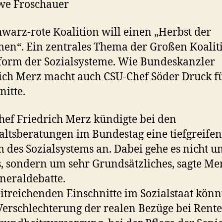
we Froschauer
hwarz-rote Koalition will einen „Herbst der
en“. Ein zentrales Thema der Großen Koaliti
form der Sozialsysteme. Wie Bundeskanzler
ich Merz macht auch CSU-Chef Söder Druck f
nitte.
ef Friedrich Merz kündigte bei den
ltsberatungen im Bundestag eine tiefgreife
 des Sozialsystems an. Dabei gehe es nicht u
s, sondern um sehr Grundsätzliches, sagte Me
neraldebatte.
itreichenden Einschnitte im Sozialstaat könn
Verschlechterung der realen Bezüge bei Rente