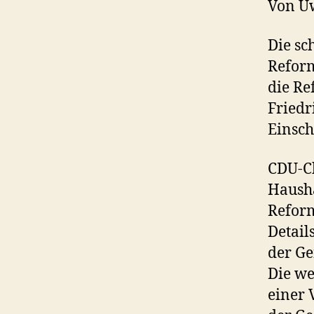
Von U
Die sc
Reform
die Re
Friedr
Einsch
CDU-Ch
Hausha
Reform
Detail
der Ge
Die we
einer 