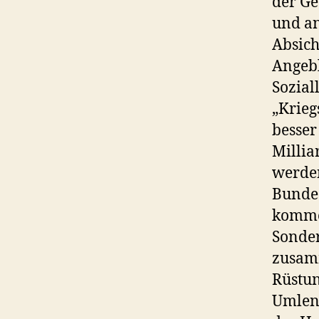
der Ge
und an
Absich
Angebl
Sozial
„Krieg
besser
Millia
werden
Bundes
komme
Sonde
zusamm
Rüstun
Umlenk