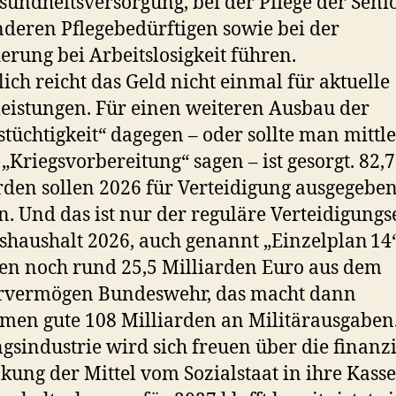
sundheitsversorgung, bei der Pflege der Seni
deren Pflegebedürftigen sowie bei der
erung bei Arbeitslosigkeit führen.
ich reicht das Geld nicht einmal für aktuelle
leistungen. Für einen weiteren Ausbau der
stüchtigkeit“ dagegen – oder sollte man mittl
 „Kriegsvorbereitung“ sagen – ist gesorgt. 82,7
rden sollen 2026 für Verteidigung ausgegebe
. Und das ist nur der reguläre Verteidigungs
haushalt 2026, auch genannt „Einzelplan 14
n noch rund 25,5 Milliarden Euro aus dem
rvermögen Bundeswehr, das macht dann
en gute 108 Milliarden an Militärausgaben.
gsindustrie wird sich freuen über die finanzi
ung der Mittel vom Sozialstaat in ihre Kasse