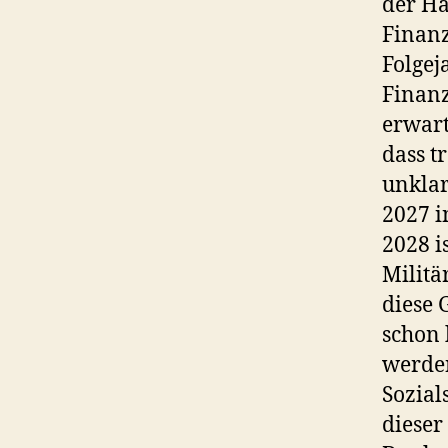
der Ha
Finanz
Folgej
Finanz
erwart
dass t
unklar
2027 i
2028 i
Militä
diese 
schon 
werden
Sozial
dieser