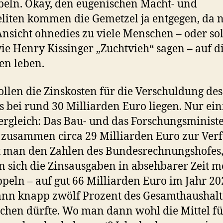
eln. Okay, den eugenischen Macht- und
eliten kommen die Gemetzel ja entgegen, da 
Ansicht ohnedies zu viele Menschen – oder sol
e Henry Kissinger „Zuchtvieh“ sagen – auf 
en leben.
ollen die Zinskosten für die Verschuldung des
 bei rund 30 Milliarden Euro liegen. Nur ei
rgleich: Das Bau- und das Forschungsminist
zusammen circa 29 Milliarden Euro zur Ver
 man den Zahlen des Bundesrechnungshofes
 sich die Zinsausgaben in absehbarer Zeit m
peln – auf gut 66 Milliarden Euro im Jahr 20
nn knapp zwölf Prozent des Gesamthaushalt
hen dürfte. Wo man dann wohl die Mittel fü