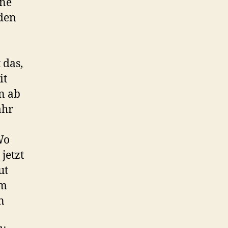
ine
 den
 das,
it
n ab
ahr
Wo
jetzt
ut
om
n