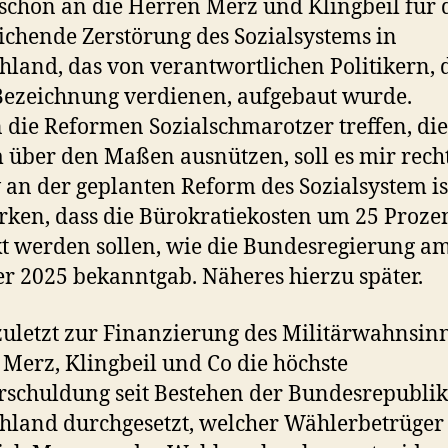
chön an die Herren Merz und Klingbeil für 
ichende Zerstörung des Sozialsystems in
hland, das von verantwortlichen Politikern, 
Bezeichnung verdienen, aufgebaut wurde.
n die Reformen Sozialschmarotzer treffen, die
 über den Maßen ausnützen, soll es mir recht
v an der geplanten Reform des Sozialsystem is
ken, dass die Bürokratiekosten um 25 Proze
t werden sollen, wie die Bundesregierung am
r 2025 bekanntgab. Näheres hierzu später.
zuletzt zur Finanzierung des Militärwahnsin
 Merz, Klingbeil und Co die höchste
schuldung seit Bestehen der Bundesrepublik
hland durchgesetzt, welcher Wählerbetrüger