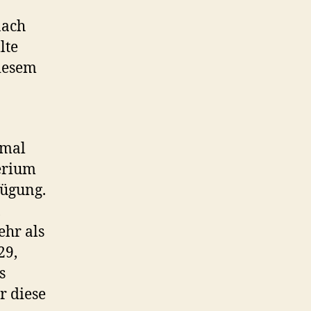
nach
lte
diesem
nmal
erium
fügung.
,
ehr als
29,
s
r diese