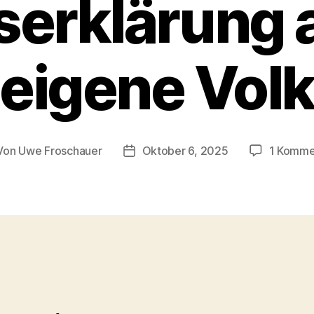
serklärung 
eigene Vol
Von
Uwe Froschauer
Oktober 6, 2025
1 Komme
tragsautor
Beitragsdatum