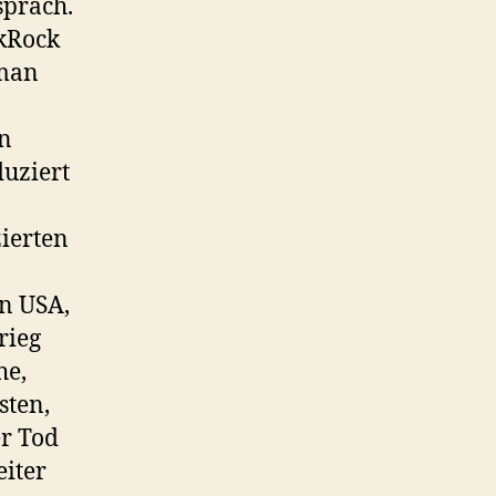
sprach.
ckRock
 man
en
uziert
ierten
en USA,
rieg
he,
sten,
er Tod
eiter