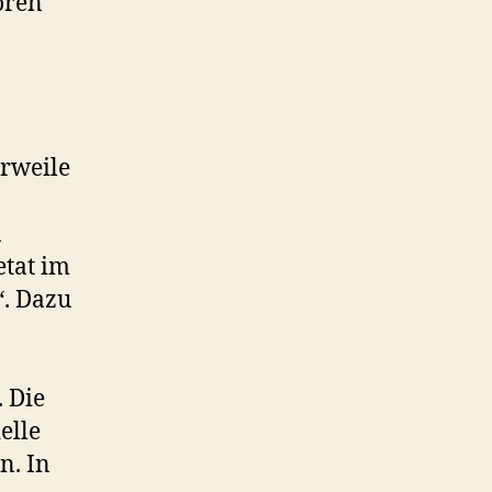
oren
erweile
n
etat im
“. Dazu
 Die
elle
n. In