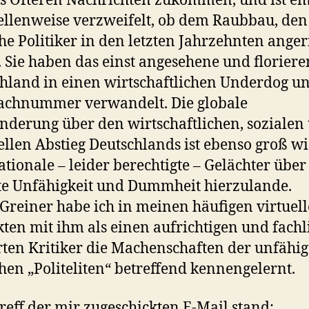
s Öfteren Nachrichten zukommen, und ist e
ellenweise verzweifelt, ob dem Raubbau, den
he Politiker in den letzten Jahrzehnten anger
 Sie haben das einst angesehene und florier
hland in einen wirtschaftlichen Underdog un
achnummer verwandelt. Die globale
derung über den wirtschaftlichen, sozialen
ellen Abstieg Deutschlands ist ebenso groß wi
ationale – leider berechtigte – Gelächter über
te Unfähigkeit und Dummheit hierzulande.
Greiner habe ich in meinen häufigen virtuel
ten mit ihm als einen aufrichtigen und fachl
rten Kritiker die Machenschaften der unfähi
hen „Politeliten“ betreffend kennengelernt.
reff der mir zugeschickten E-Mail stand: