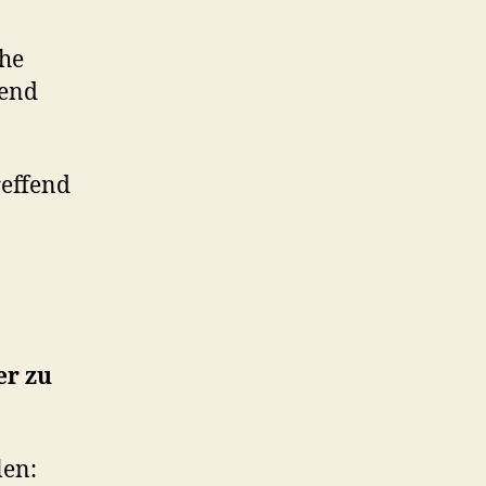
che
mend
reffend
er zu
len: