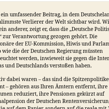
t ein umfassender Beitrag, in dem Deutschela
hlimmste Verlierer der Welt sichtbar wird. W
in anderer, zeigt er, dass die „Deutsche Politi
“ zur Verantwortung gezogen gehört. Die
ionäre der EU-Kommission, Hiwis und Parla
 wie die der Deutschen Regierung müssten
euchtet werden, inwieweit sie gegen die Inte
s und Deutschlands verstoßen haben.
tiv dabei waren – das sind die Spitzenpolitike
mt – gehören aus Ihren Ämtern entfernt, ihre
men reduziert, ihre Pensionen gekürzt auf
alpension der Deutschen Rentenversicherun
die auf dem Papier, sondern auf die reale mit 