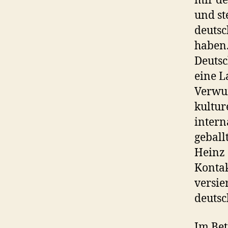
mir de
und st
deutsc
haben.
Deutsc
eine L
Verwun
kultur
intern
geball
Heinz 
Kontak
versie
deutsc
Im Bet