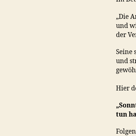
„Die A
und wi
der Ve
Seine 
und s
gewöh
Hier d
„Sonn
tun h
Folgen