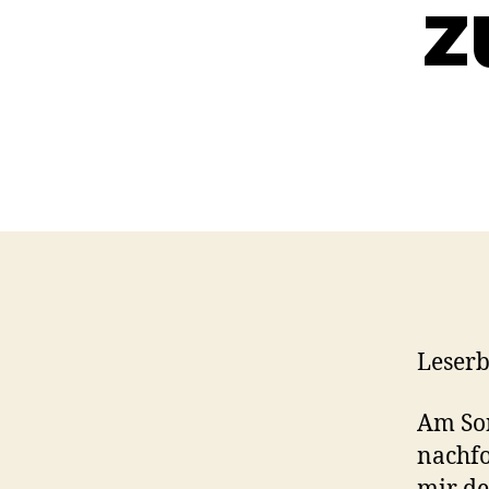
z
Leserb
Am Son
nachfo