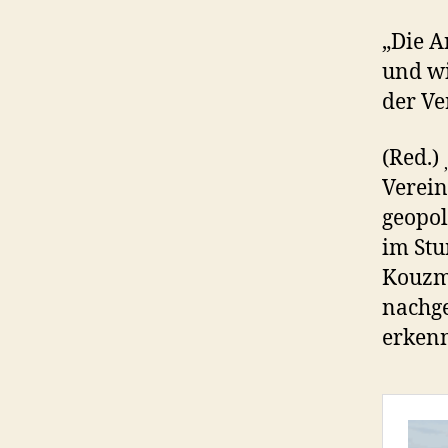
„Die A
und wi
der Ve
(Red.)
‚
Verein
geopol
im Stu
Kouzmi
nachge
erkenn