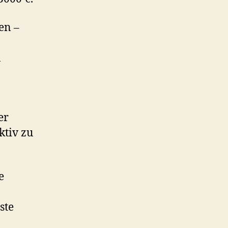
en –
n
er
ktiv zu
e
ste
n