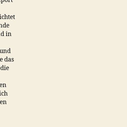
mpört
ichtet
ende
d in
 und
e das
 die
len
ich
gen