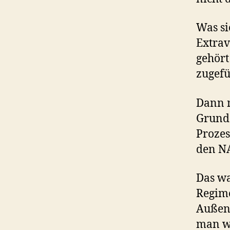
Was si
Extrav
gehört
zugefü
Dann m
Grunds
Prozes
den N
Das wa
Regime
Außenm
man wo