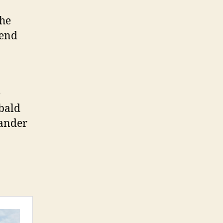
che
mend
e
 bald
xander