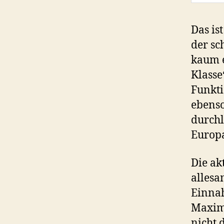
Das is
der sc
kaum e
Klasse
Funkt
ebenso
durchl
Europa
Die ak
allesa
Einnah
Maxim
nicht 