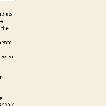
nd als
ie
sche
mente
ressen
r
g,
3000 €.