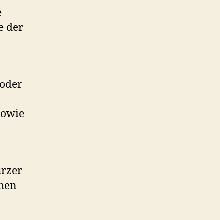
e
e der
 oder
sowie
urzer
chen