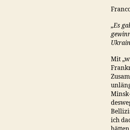
Franco
„Es gab
gewinn
Ukrain
Mit „w
Frankr
Zusamm
unläng
Minsk
desweg
Belliz
ich da
hätten