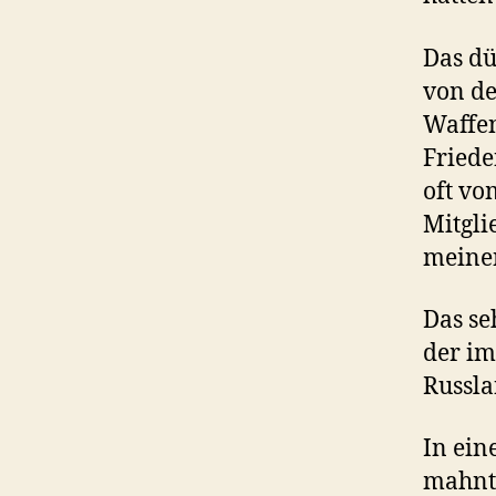
Das dü
von de
Waffen
Friede
oft vo
Mitgli
meinen
Das se
der im
Russla
In ein
mahnte