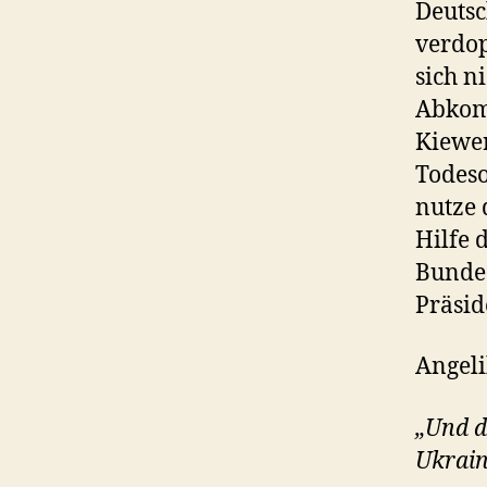
Deutsc
verdop
sich n
Abkom
Kiewer
Todeso
nutze 
Hilfe 
Bundes
Präsid
Angeli
„Und d
Ukrain