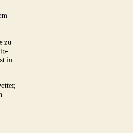
dem
e zu
to-
st in
etter,
h