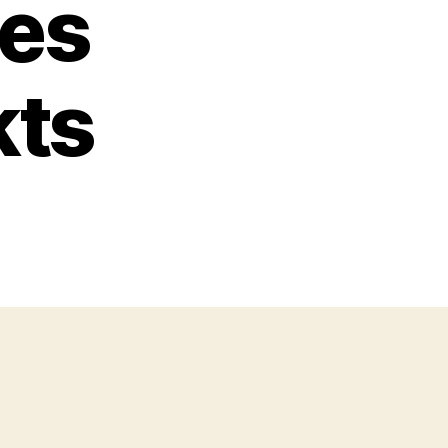
es
kts