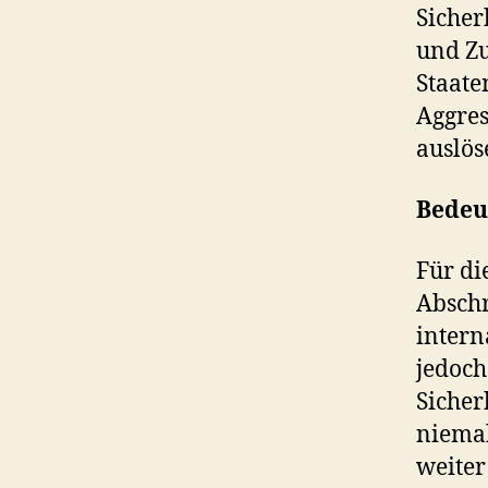
Sicher
und Z
Staate
Aggres
auslös
Bedeu
Für di
Abschr
intern
jedoch
Sicher
niemal
weiter