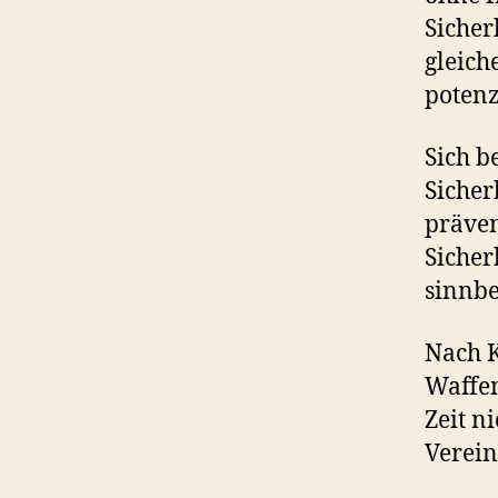
Sicher
gleich
potenz
Sich b
Sicher
präven
Sicher
sinnbe
Nach K
Waffen
Zeit n
Verei