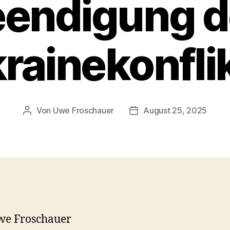
eendigung d
rainekonfli
Von
Uwe Froschauer
August 25, 2025
Beitragsautor
Beitragsdatum
we Froschauer