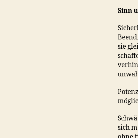
Sinn 
Sicher
Beendi
sie gl
schaff
verhin
unwahr
Potenz
möglic
Schwäc
sich m
ohne f