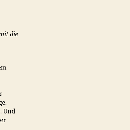
mit die
sem
e
ge.
e. Und
ker