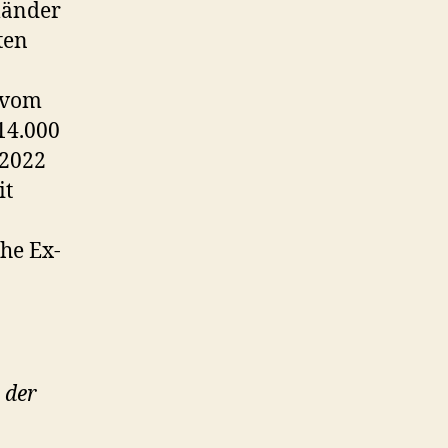
länder
ten
 vom
14.000
 2022
it
he Ex-
 der