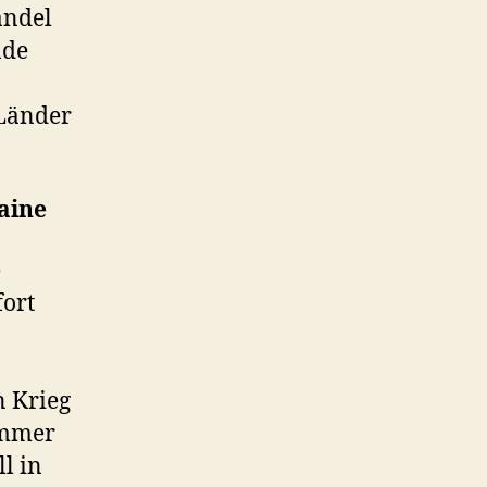
andel
nde
 Länder
aine
e
fort
n Krieg
immer
l in