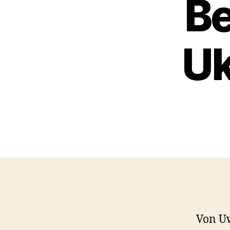
B
Uk
Von U