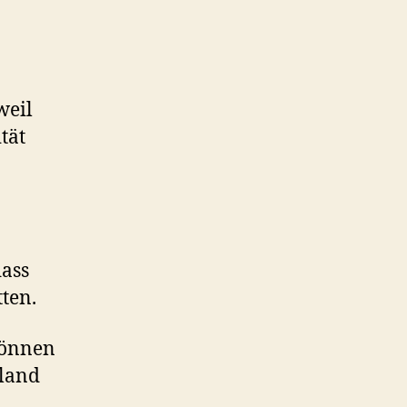
weil
tät
dass
ten.
können
sland