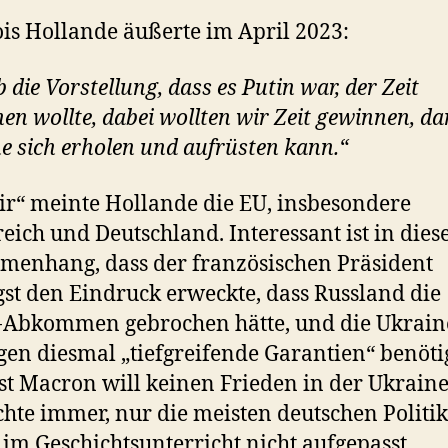
is Hollande äußerte im April 2023:
 die Vorstellung, dass es Putin war, der Zeit
en wollte, dabei wollten wir Zeit gewinnen, da
e sich erholen und aufrüsten kann.“
ir“ meinte Hollande die EU, insbesondere
eich und Deutschland. Interessant ist in die
enhang, dass der französischen Präsident
st den Eindruck erweckte, dass Russland die
-Abkommen gebrochen hätte, und die Ukrain
en diesmal „tiefgreifende Garantien“ benöti
ist Macron will keinen Frieden in der Ukrain
chte immer, nur die meisten deutschen Politi
 im Geschichtsunterricht nicht aufgepasst.