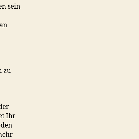
en sein
man
u zu
der
t Ihr
eden
mehr