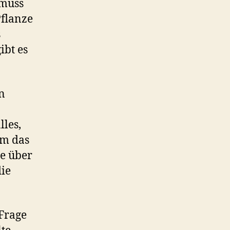
 muss
Pflanze
s
ibt es
n
lles,
em das
ie über
die
 Frage