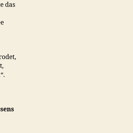
te das
ee
rodet,
t,
“.
,
esens