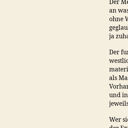
Der Me
an was
ohne W
geglau
ja zuh
Der fu
westli
materi
als Ma
Vorhan
und in
jeweil
Wer si