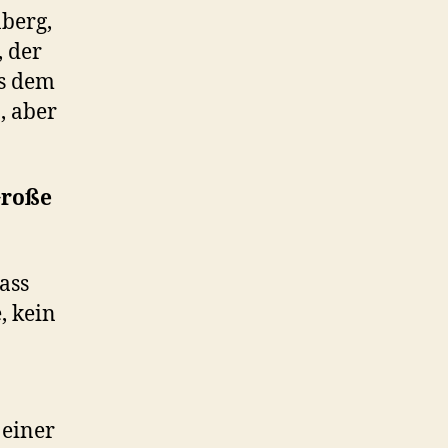
nberg,
, der
us dem
, aber
Große
ass
, kein
 einer