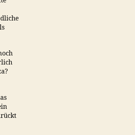
lte
ndliche
ls
noch
lich
za?
das
ein
drückt