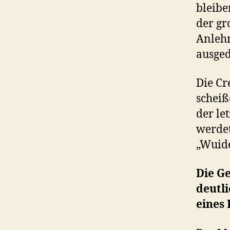
bleibe
der gr
Anlehn
ausged
Die Cr
scheiß
der let
werdet
„Wuide
Die Ge
deutli
eines