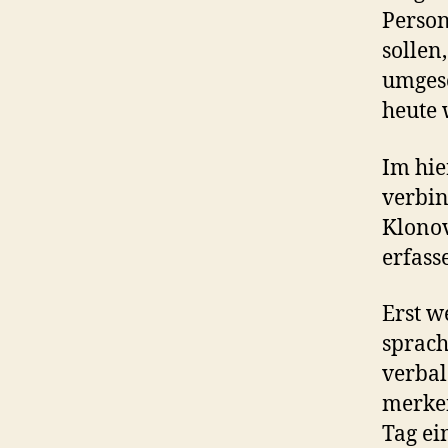
Person
sollen
umgesc
heute 
Im hie
verbin
Klonov
erfass
Erst w
sprach
verbal
merken
Tag ei