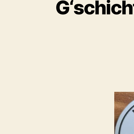
G‘schich