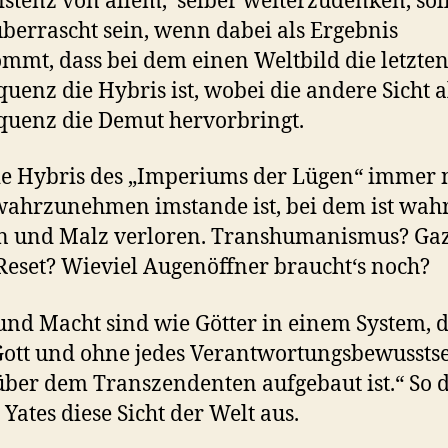
istenz von allem, selber weiterzudenken, sol
überrascht sein, wenn dabei als Ergebnis
mmt, dass bei dem einen Weltbild die letzte
uenz die Hybris ist, wobei die andere Sicht a
uenz die Demut hervorbringt.
e Hybris des „Imperiums der Lügen“ immer 
wahrzunehmen imstande ist, bei dem ist wahr
n und Malz verloren. Transhumanismus? Ga
Reset? Wieviel Augenöffner braucht‘s noch?
und Macht sind wie Götter in einem System, 
ott und ohne jedes Verantwortungsbewussts
ber dem Transzendenten aufgebaut ist.“ So 
 Yates diese Sicht der Welt aus.