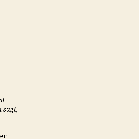
it
 sagt,
ner