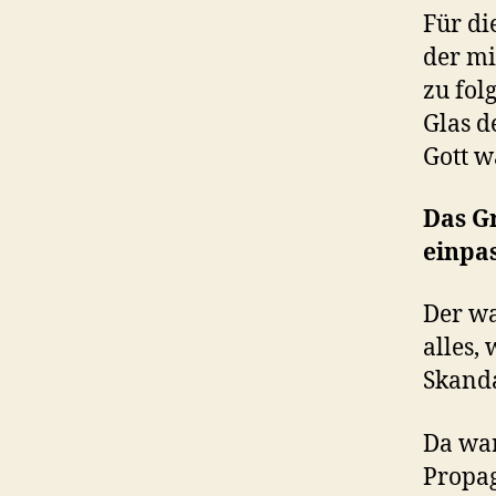
Für di
der mi
zu fol
Glas d
Gott w
Das G
einpa
Der wa
alles,
Skanda
Da war
Propag