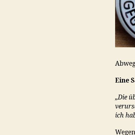
Abwegi
Eine 
„Die ü
verurs
ich ha
Wegen 