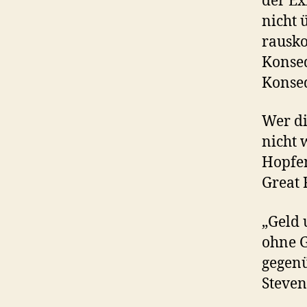
der Ex
nicht 
rausko
Konseq
Konseq
Wer di
nicht 
Hopfe
Great 
„Geld 
ohne G
gegenü
Steven