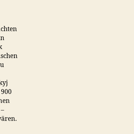
achten
in
k
ischen
zu
kyj
 900
enen
 –
wären.