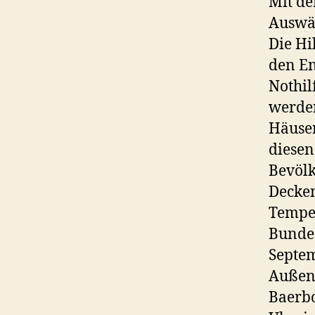
Mit de
Auswär
Die Hi
den En
Nothi
werden
Häuser
diesen
Bevölk
Decken
Temper
Bundes
Septe
Außenm
Baerbo