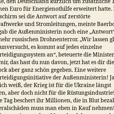
e, den Deutschland kürzlich um zusätzliche 
nen Euro für Energienothilfe erweitert hatte.
schirm sei die Antwort auf zerstörte
aftwerke und Stromleitungen, meinte Baerbo
ab die Außenministerin noch eine „Antwort“
ehr russischen Drohnenterror. „Wir lassen g
 unversucht, es kommt auf jedes einzelne
rteidigungssystem an“, beteuerte die Minister
ir, das hast du nun davon, jetzt hat es dir di
ck aber ganz schön gegeben. Eine weitere
rteidigungsinitiative der Außenministerin! J
 ich weiß, der Krieg ist für die Ukraine längst
en, aber doch nicht für die Rüstungsindustrie
e Tag beschert ihr Millionen, die in Blut beza
teralschäden muss man eben in Kauf nehmen