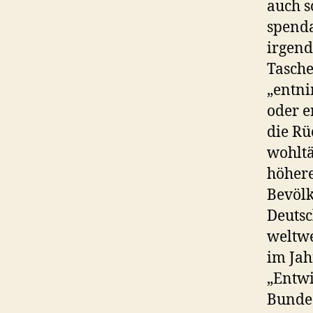
auch s
spenda
irgend
Tasche
„entni
oder e
die Rü
wohltä
höhere
Bevölk
Deutsc
weltwe
im Jah
„Entwi
Bundes