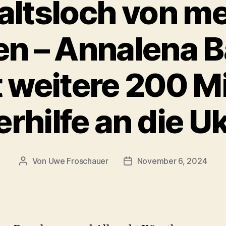
ltsloch von m
den – Annalena 
t weitere 200 Mi
rhilfe an die U
Von
Uwe Froschauer
November 6, 2024
Beitragsautor
Beitragsdatum