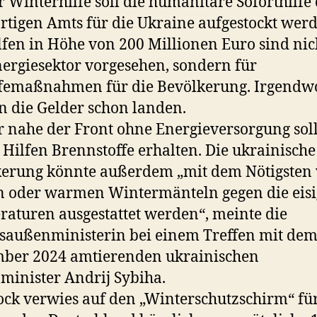
r Winterhilfe soll die humanitäre Soforthilfe
tigen Amts für die Ukraine aufgestockt werd
lfen in Höhe von 200 Millionen Euro sind nic
ergiesektor vorgesehen, sondern für
lfemaßnahmen für die Bevölkerung. Irgendw
 die Gelder schon landen.
 nahe der Front ohne Energieversorgung sol
 Hilfen Brennstoffe erhalten. Die ukrainische
erung könnte außerdem „mit dem Nötigsten
 oder warmen Wintermänteln gegen die eis
aturen ausgestattet werden“, meinte die
außenministerin bei einem Treffen mit dem 
mber 2024 amtierenden ukrainischen
inister Andrij Sybiha.
ck verwies auf den „Winterschutzschirm“ für