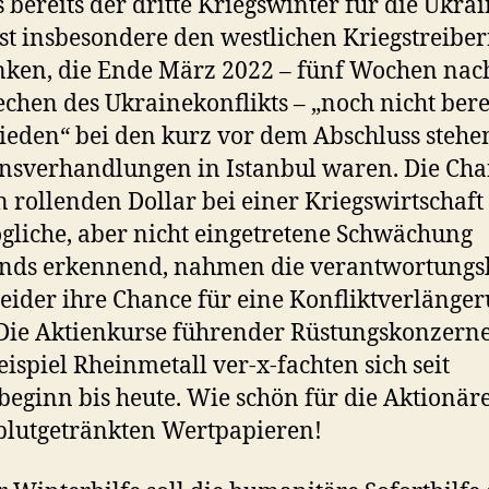
s bereits der dritte Kriegswinter für die Ukra
ist insbesondere den westlichen Kriegstreibe
ken, die Ende März 2022 – fünf Wochen nac
chen des Ukrainekonflikts – „noch nicht bere
ieden“ bei den kurz vor dem Abschluss steh
nsverhandlungen in Istanbul waren. Die Ch
n rollenden Dollar bei einer Kriegswirtschaft
gliche, aber nicht eingetretene Schwächung
ands erkennend, nahmen die verantwortungs
eider ihre Chance für eine Konfliktverlänge
Die Aktienkurse führender Rüstungskonzern
ispiel Rheinmetall ver-x-fachten sich seit
beginn bis heute. Wie schön für die Aktionär
blutgetränkten Wertpapieren!