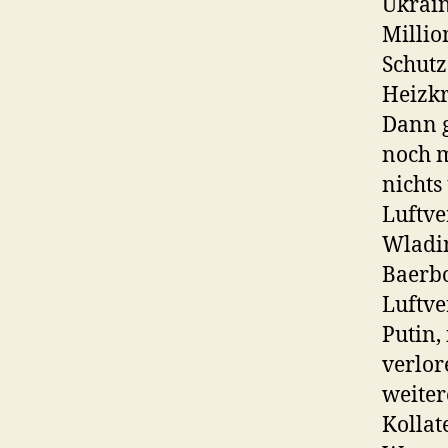
Ukrain
Millio
Schutz
Heizkr
Dann g
noch m
nichts
Luftve
Wladim
Baerbo
Luftve
Putin,
verlor
weiter
Kolla