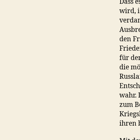
Dass e
wird, 
verdan
Ausbre
den Fr
Friede
für de
die mö
Russl
Entsch
wahr. 
zum Be
Kriegs
ihren 