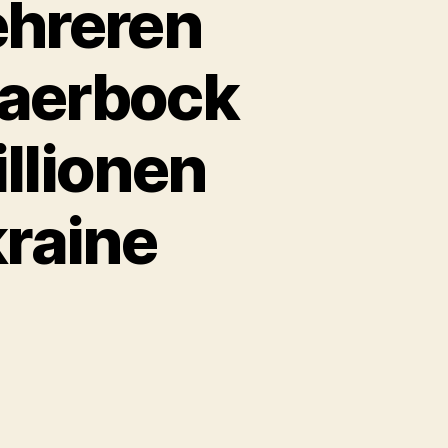
ehreren
Baerbock
llionen
kraine