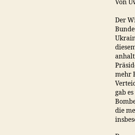
Von Uw
Der Wi
Bundes
Ukrain
diesem
anhalt
Präsid
mehr H
Vertei
gab es
Bomben
die me
insbes