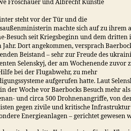
e Froschauer und Albrecht Künstle
nter steht vor der Tür und die
außenministerin machte sich auf zu ihrem 
e-Besuch seit Kriegsbeginn und dem dritten 
 Jahr. Dort angekommen, versprach Baerboc
enden Beistand – sehr zur Freude des ukrain
enten Selenskyj, der am Wochenende zuvor 
ilfe bei der Flugabwehr, zu mehr
digungssysteme aufgerufen hatte. Laut Selens
 in der Woche vor Baerbocks Besuch mehr als
an- und circa 500 Drohnenangriffe, von d
isten gegen zivile und kritische Infrastruktur
ondere Energieanlagen – gerichtet gewesen 