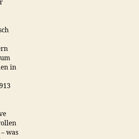
r
sch
ern
n um
den in
 913
ve
wollen
 – was