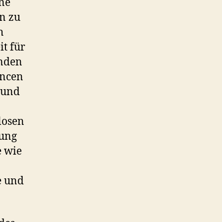
ine
rn zu
h
it für
enden
ancen
 und
losen
rung
e wie
e und