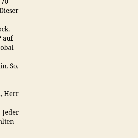
170
 Dieser
ck.
 auf
lobal
in. So,
e
a, Herr
! Jeder
hlten
!