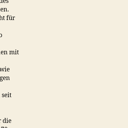
 des
en.
ht für
o
len mit
 wie
igen
seit
 die