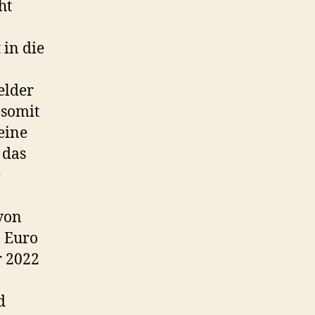
ht
 in die
elder
 somit
eine
 das
e
 von
n Euro
r 2022
d