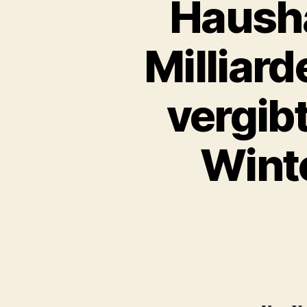
Hausha
Milliar
vergib
Winte