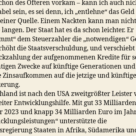
chon des Öfteren vorkam – kann ich auch nic
bel sein, es sei denn, ich „entlehne“ das Geld
einer Quelle. Einem Nackten kann man nicht
 langen. Der Staat hat es da schon leichter. Er
mmt“ dem Steuerzahler die „notwendigen“ G
rhöht die Staatsverschuldung, und verschiebt
ckzahlung der aufgenommenen Kredite für s
tigen Zwecke auf künftige Generationen und
 Zinsaufkommen auf die jetzige und künftig
erung.
hland ist nach den USA zweitgrößter Leister
iter Entwicklungshilfe. Mit gut 33 Milliarde
r 2023 und knapp 34 Milliarden Euro im Jah
cklungsleistungen“ unterstützte die
regierung Staaten in Afrika, Südamerika un