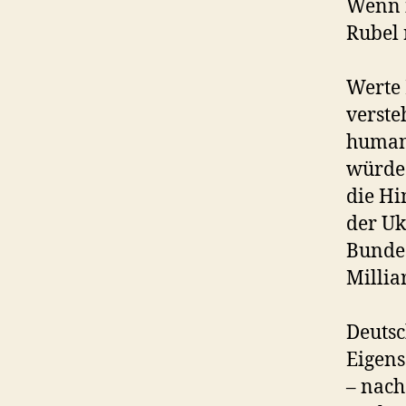
Wenn 
Rubel 
Werte 
verste
human
würde.
die Hi
der Uk
Bundes
Millia
Deutsc
Eigens
– nach