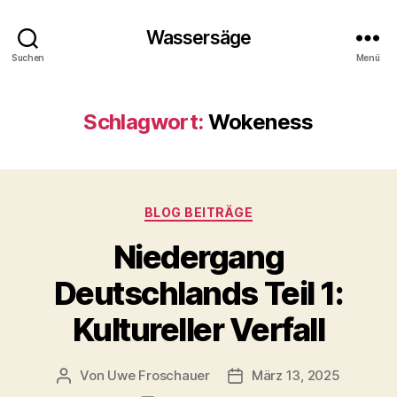
Wassersäge
Suchen
Menü
Schlagwort:
Wokeness
Kategorien
BLOG BEITRÄGE
Niedergang
Deutschlands Teil 1:
Kultureller Verfall
Von
Uwe Froschauer
März 13, 2025
Beitragsautor
Beitragsdatum