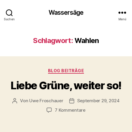
Wassersäge
Suchen
Menü
Schlagwort:
Wahlen
Kategorien
BLOG BEITRÄGE
Liebe Grüne, weiter so!
Von
Uwe Froschauer
September 29, 2024
Beitragsautor
Beitragsdatum
zu
7 Kommentare
Liebe
Grüne,
weiter