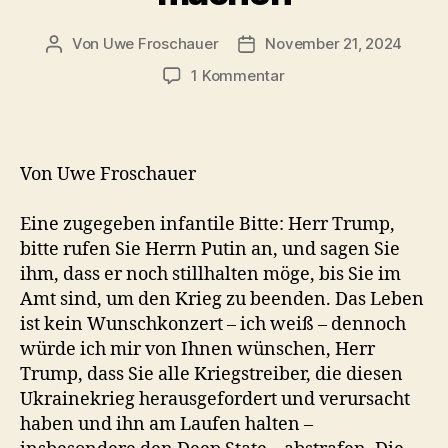
Von
Uwe Froschauer
November 21, 2024
Beitragsautor
Beitragsdatum
zu
1 Kommentar
Ziel
der
Kriegstreiber:
Den
Von Uwe Froschauer
Krieg
für
Eine zugegeben infantile Bitte: Herr Trump,
Europa
bitte rufen Sie Herrn Putin an, und sagen Sie
und
ihm, dass er noch stillhalten möge, bis Sie im
Trump
irreversibel
Amt sind, um den Krieg zu beenden. Das Leben
machen
ist kein Wunschkonzert – ich weiß – dennoch
würde ich mir von Ihnen wünschen, Herr
Trump, dass Sie alle Kriegstreiber, die diesen
Ukrainekrieg herausgefordert und verursacht
haben und ihn am Laufen halten –