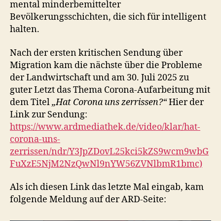
mental minderbemittelter
Bevölkerungsschichten, die sich für intelligent
halten.
Nach der ersten kritischen Sendung über
Migration kam die nächste über die Probleme
der Landwirtschaft und am 30. Juli 2025 zu
guter Letzt das Thema Corona-Aufarbeitung mit
dem Titel
„Hat Corona uns zerrissen?“
Hier der
Link zur Sendung:
https://www.ardmediathek.de/video/klar/hat-
corona-uns-
zerrissen/ndr/Y3JpZDovL25kci5kZS9wcm9wbG
FuXzE5NjM2NzQwNl9nYW56ZVNlbmR1bmc)
Als ich diesen Link das letzte Mal eingab, kam
folgende Meldung auf der ARD-Seite: