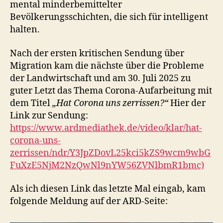
mental minderbemittelter
Bevölkerungsschichten, die sich für intelligent
halten.
Nach der ersten kritischen Sendung über
Migration kam die nächste über die Probleme
der Landwirtschaft und am 30. Juli 2025 zu
guter Letzt das Thema Corona-Aufarbeitung mit
dem Titel
„Hat Corona uns zerrissen?“
Hier der
Link zur Sendung:
https://www.ardmediathek.de/video/klar/hat-
corona-uns-
zerrissen/ndr/Y3JpZDovL25kci5kZS9wcm9wbG
FuXzE5NjM2NzQwNl9nYW56ZVNlbmR1bmc)
Als ich diesen Link das letzte Mal eingab, kam
folgende Meldung auf der ARD-Seite: