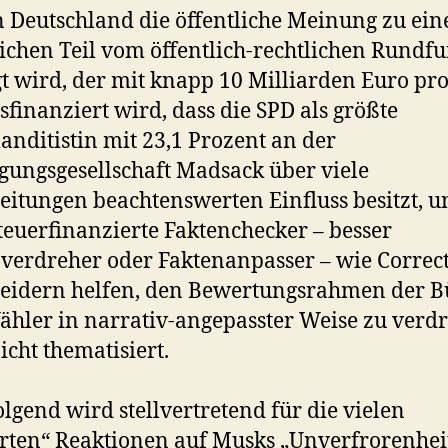
n Deutschland die öffentliche Meinung zu ei
ichen Teil vom öffentlich-rechtlichen Rundf
t wird, der mit knapp 10 Milliarden Euro pro
finanziert wird, dass die SPD als größte
ditistin mit 23,1 Prozent an der
igungsgesellschaft Madsack über viele
eitungen beachtenswerten Einfluss besitzt, u
teuerfinanzierte Faktenchecker – besser
verdreher oder Faktenanpasser – wie Correc
eidern helfen, den Bewertungsrahmen der B
hler in narrativ-angepasster Weise zu verd
icht thematisiert.
lgend wird stellvertretend für die vielen
ten“ Reaktionen auf Musks „Unverfrorenheit