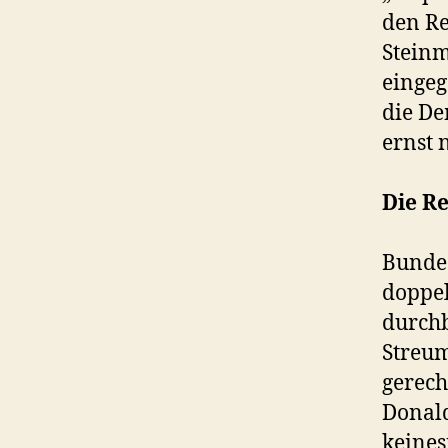
den Re
Steinm
eingeg
die De
ernst
Die R
Bundes
doppel
durchb
Streum
gerech
Donald
keines