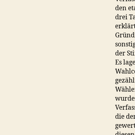
den et
drei T
erklär
Gründe
sonsti
der St
Es lag
Wahlc
gezähl
Wähler
wurden
Verfas
die de
gewert
diesen