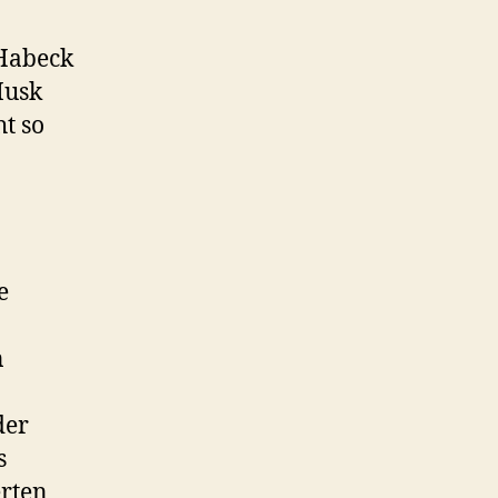
 Habeck
Musk
ht so
e
n
der
s
erten