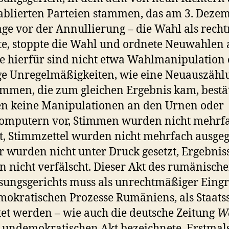
ablierten Parteien stammen, das am 3. Deze
age vor der Annullierung – die Wahl als rech
te, stoppte die Wahl und ordnete Neuwahlen 
 hierfür sind nicht etwa Wahlmanipulation
ge Unregelmäßigkeiten, wie eine Neuauszähl
immen, die zum gleichen Ergebnis kam, bestät
en keine Manipulationen an den Urnen oder
omputern vor, Stimmen wurden nicht mehrf
t, Stimmzettel wurden nicht mehrfach ausge
 wurden nicht unter Druck gesetzt, Ergebnis
 nicht verfälscht. Dieser Akt des rumänisch
sungsgerichts muss als unrechtmäßiger Eingri
mokratischen Prozesse Rumäniens, als Staatss
et werden – wie auch die deutsche Zeitung
We
 undemokratischen Akt bezeichnete. Erstmals