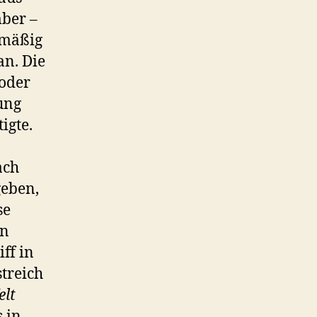
mber –
tmäßig
an. Die
 oder
ung
igte.
ach
geben,
se
en
ff in
treich
lt
 in