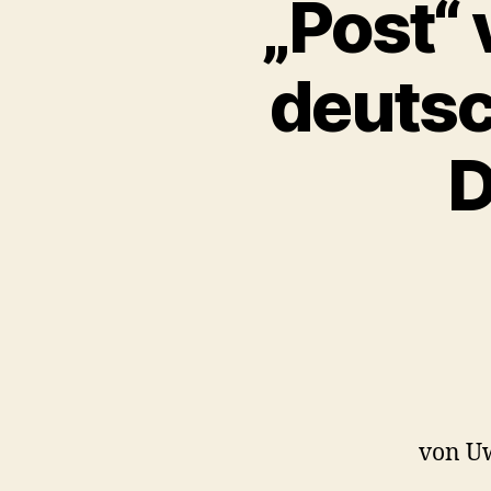
„Post“ 
deutsc
D
von U