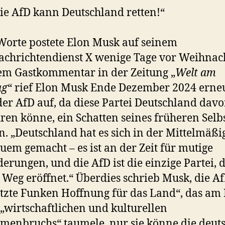
ie AfD kann Deutschland retten!“
Worte postete Elon Musk auf seinem
chrichtendienst X wenige Tage vor Weihnac
em Gastkommentar in der Zeitung „
Welt am
ag
“ rief Elon Musk Ende Dezember 2024 erne
er AfD auf, da diese Partei Deutschland davo
en könne, ein Schatten seines früheren Selbs
. „Deutschland hat es sich in der Mittelmäßi
uem gemacht – es ist an der Zeit für mutige
erungen, und die AfD ist die einzige Partei, d
 Weg eröffnet.“ Überdies schrieb Musk, die Af
etzte Funken Hoffnung für das Land“, das am
 „wirtschaftlichen und kulturellen
enbruchs“ taumele, nur sie könne die deut