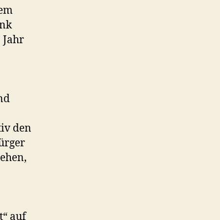
nem
unk
 Jahr
nd
tiv den
ürger
rehen,
“ auf