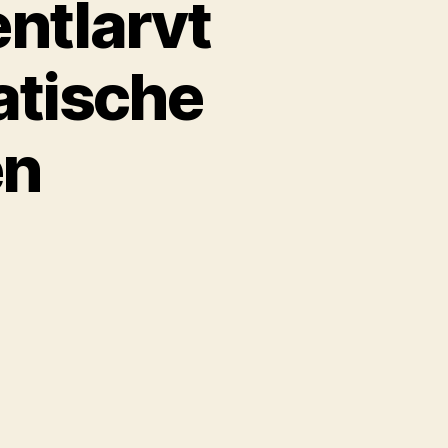
entlarvt
atische
en