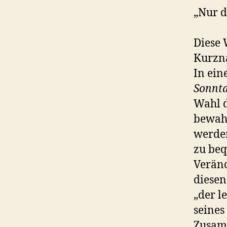
„Nur d
Diese 
Kurzna
In ein
Sonnt
Wahl d
bewahr
werden
zu beq
Veränd
diesen
„der l
seines
Zusamm