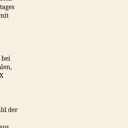
tages
mit
 bei
len,
 X
ahl der
 aus