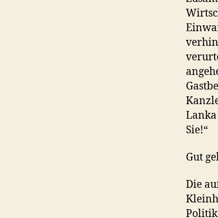
Wirtsc
Einwan
verhin
verurt
angehe
Gastbe
Kanzle
Lanka 
Sie!“
Gut ge
Die au
Kleinh
Politi