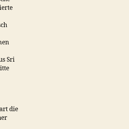
ierte
sch
inen
s Sri
itte
art die
her