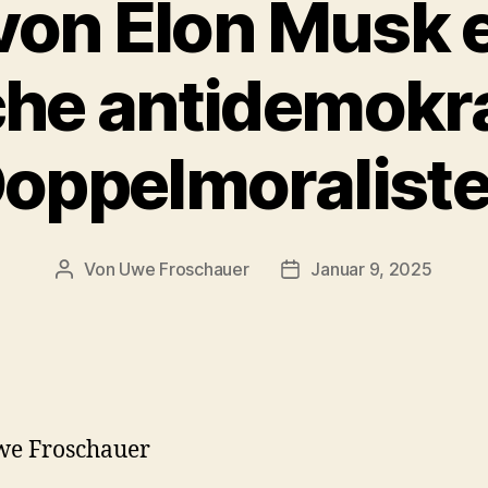
von Elon Musk 
he antidemokr
oppelmoralist
Von
Uwe Froschauer
Januar 9, 2025
Beitragsautor
Beitragsdatum
we Froschauer