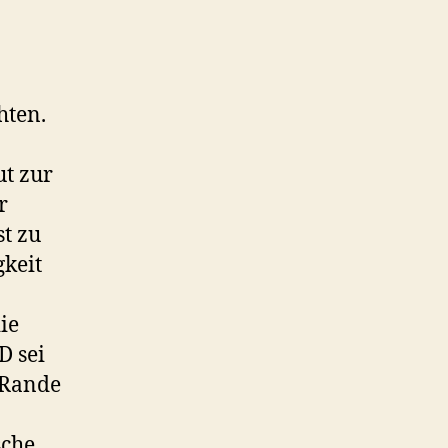
hten.
ut zur
r
t zu
gkeit
ie
D sei
 Rande
sche