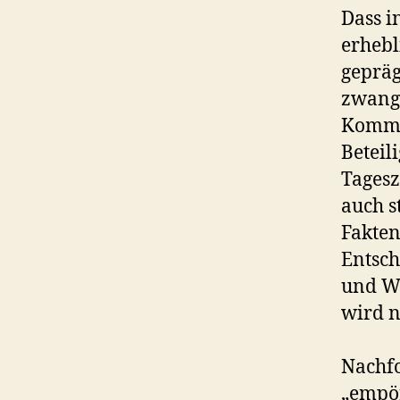
Dass i
erhebl
gepräg
zwangs
Komman
Beteil
Tagesz
auch s
Fakten
Entsch
und Wä
wird n
Nachfo
„empör