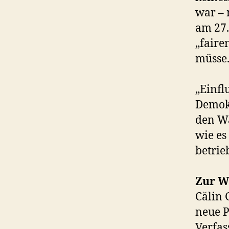
war – 
am 27.
„faire
müsse
„Einfl
Demokr
den Wa
wie es
betrie
Zur W
Călin 
neue P
Verfas