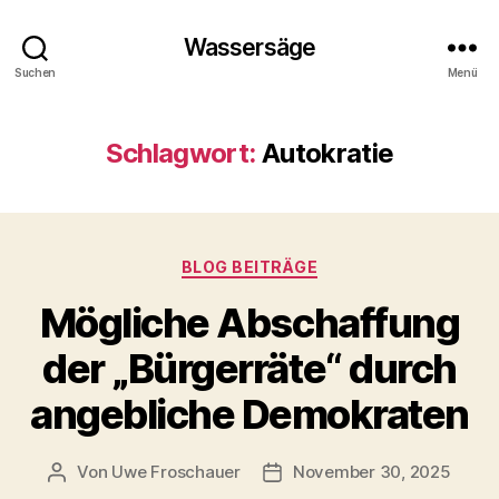
Wassersäge
Suchen
Menü
Schlagwort:
Autokratie
Kategorien
BLOG BEITRÄGE
Mögliche Abschaffung
der „Bürgerräte“ durch
angebliche Demokraten
Von
Uwe Froschauer
November 30, 2025
Beitragsautor
Beitragsdatum