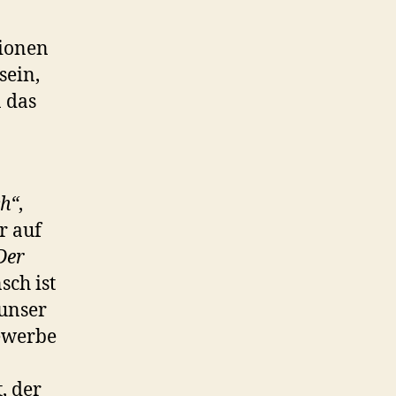
tionen
sein,
n das
ch“
,
r auf
Der
sch ist
 unser
Gewerbe
t, der