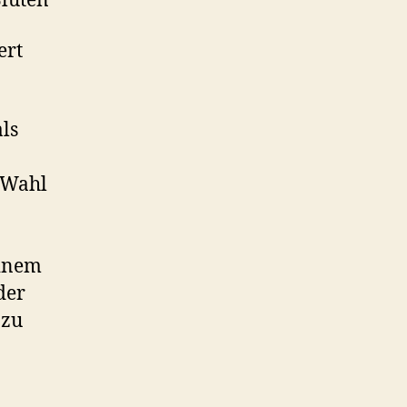
Blüten
ert
ls
 Wahl
einem
der
 zu