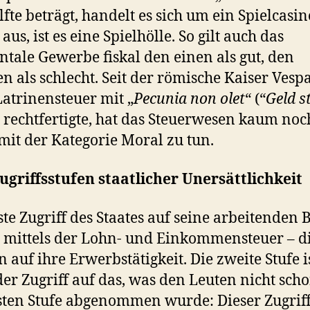
lfte beträgt, handelt es sich um ein Spielcasin
 aus, ist es eine Spielhölle. So gilt auch das
ntale Gewerbe fiskal den einen als gut, den
n als schlecht. Seit der römische Kaiser Vesp
Latrinensteuer mit „
Pecunia non olet
“ (“
Geld s
) rechtfertigte, hat das Steuerwesen kaum noc
mit der Kategorie Moral zu tun.
ugriffsstufen staatlicher Unersättlichkeit
ste Zugriff des Staates auf seine arbeitenden 
t mittels der Lohn- und Einkommensteuer – d
n auf ihre Erwerbstätigkeit. Die zweite Stufe i
er Zugriff auf das, was den Leuten nicht scho
sten Stufe abgenommen wurde: Dieser Zugriff