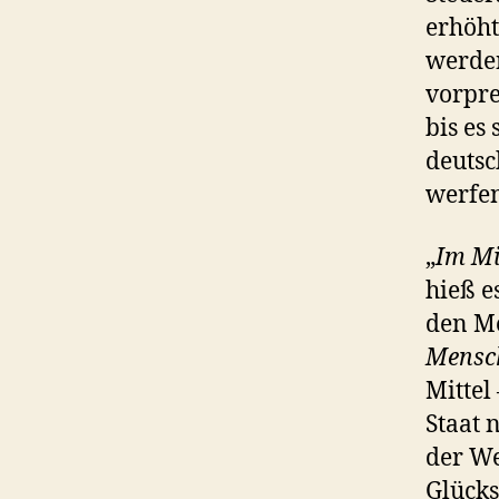
erhöht
werden
vorpre
bis es
deutsc
werfen
„
Im Mi
hieß e
den Me
Mensch
Mittel
Staat 
der We
Glücks