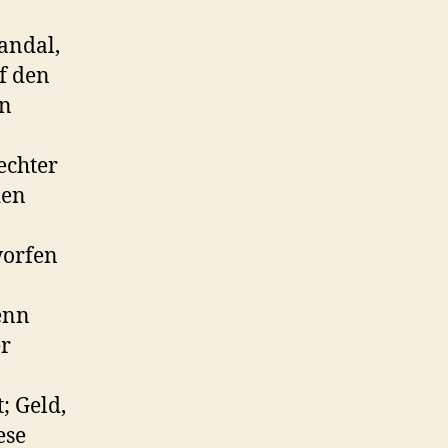
andal,
uf den
hn
echter
den
worfen
enn
er
; Geld,
ese