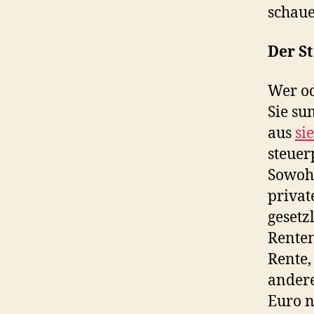
schaue
Der S
Wer o
Sie su
aus
si
steuer
Sowohl
privat
gesetz
Renten
Rente,
andere
Euro n