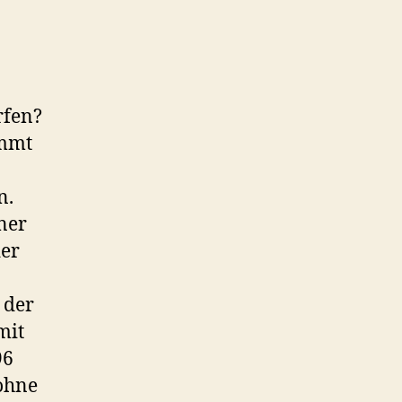
rfen?
ammt
n.
ner
der
 der
mit
96
 ohne