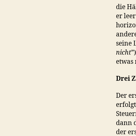
die Hä
er leer
horizo
andere
seine 
nicht
”
etwas 
Drei Z
Der er
erfolg
Steuer
dann d
der er