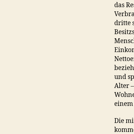
das Re
Verbra
dritte
Besitzs
Mensch
Einko
Nettoe
bezieh
und sp
Alter 
Wohnei
einem
Die mi
kommen