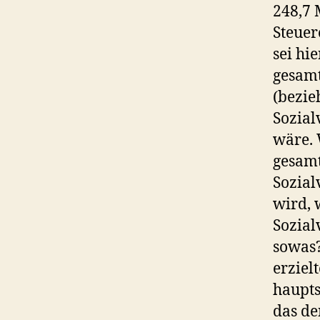
248,7 
Steuer
sei hi
gesamt
(bezie
Sozial
wäre. 
gesamt
Sozial
wird, 
Sozial
sowas?
erzielt
haupts
das de