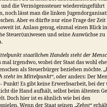
 und die Vermögenssteuer wiedereingeführt
, noch lässt man die linken Jugendorganisa
schen. Aber es dürfte nur eine Frage der Zeit 
 soweit ist. Anlass genug, einmal einen Blick i
he Steuer(un)wesen und seine Auswüchse zu
.
ttelpunkt staatlichen Handels steht der Mens
s mal irgendwo, wobei der Staat das wohl ehe
nschen als Steuerbürger beziehen möchte. „
 steht im Mittelpunkt
“, oder anders: Der Men
 – Punkt! Es gibt keine Erwerbsarbeit, bei der
nicht die Hand aufhält, selbst beim ältesten 
lt. Doch hier ist es ähnlich wie bei den
spielen. Wenn der Staat seinen „
Zehnt
“ erhäl