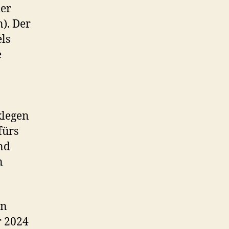
der
). Der
els
e
klegen
fürs
nd
n
en
r 2024