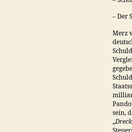
– Scho
– Der 
Merz w
deutsc
Schuld
Vergle
gegebe
Schuld
Staats
millia
Pandor
sein, 
„
Dreck
Steuer