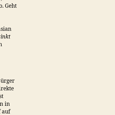
o. Geht
asian
tinkt
h
Bürger
irekte
st
n in
 auf