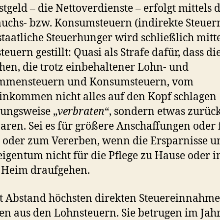
stgeld – die Nettoverdienste – erfolgt mittels 
uchs- bzw. Konsumsteuern (indirekte Steuern
 staatliche Steuerhunger wird schließlich mitt
teuern gestillt: Quasi als Strafe dafür, dass di
en, die trotz einbehaltener Lohn- und
mmensteuern und Konsumsteuern, vom
inkommen nicht alles auf den Kopf schlagen
ungsweise „
verbraten
“, sondern etwas zurüc
aren. Sei es für größere Anschaffungen oder 
– oder zum Vererben, wenn die Ersparnisse u
gentum nicht für die Pflege zu Hause oder i
 Heim draufgehen.
t Abstand höchsten direkten Steuereinnahm
 aus den Lohnsteuern. Sie betrugen im Jah