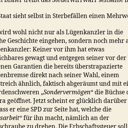
n bisher treibt das Steuerwirrwarr seltsame 
Staat sieht selbst in Sterbefällen einen Mehrw
ird wohl nicht nur als Lügenkanzler in die
he Geschichte eingehen, sondern noch mehr a
enkanzler: Keiner vor ihm hat etwas
ichbares gewagt und entgegen seiner vor der
nen Garantien die bereits überstrapazierte
enbremse direkt nach seiner Wahl, einem
streich ähnlich, faktisch abgeräumt und mit 
rdenschweren „
Sondervermögen
“ die Büchse 
a geöffnet. Jetzt scheint er glücklich darüber
dass er eine SPD zur Seite hat, welche die
sarbeit
“ für ihn macht, nämlich an der
schraube zu drehen. Die Erbschaftssteuer soll