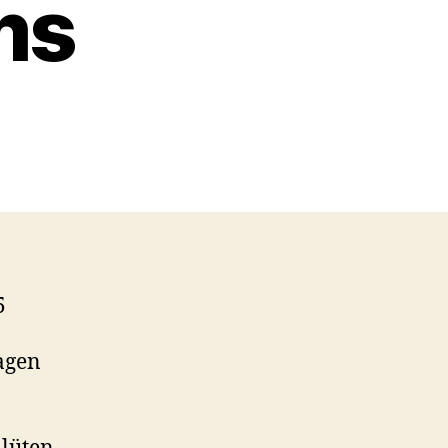
ms
5
agen