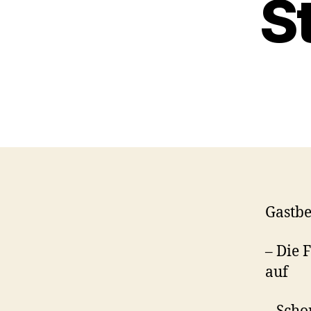
S
Gastbe
– Die 
auf