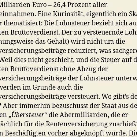
Milliarden Euro – 26,4 Prozent aller
einnahmen. Eine Kuriosität, eigentlich ein Sk
er thematisiert: Die Lohnsteuer bezieht sich a
en Bruttoverdienst. Der zu versteuernde Lo
hungsweise das Gehalt) wird nicht um die
versicherungsbeiträge reduziert, was sachger
Weil dies nicht geschieht, und die Steuer auf 
en Bruttoverdienst ohne Abzug der
versicherungsbeiträge der Lohnsteuer unter
werden im Grunde auch die
versicherungsbeiträge versteuert. Wo gibt’s d
 Aber immerhin bezuschusst der Staat aus d
en „
Übersteuer
“ die Abermilliarden, die er
ächlich für die Rentenversicherung zuschießt
n Beschäftigten vorher abgeknöpft wurde. Di