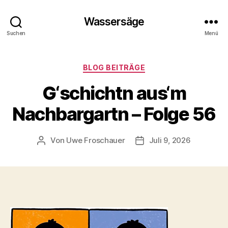
Wassersäge
Suchen
Menü
Kategorien
BLOG BEITRÄGE
G‘schichtn aus‘m
Nachbargartn – Folge 56
Von
Uwe Froschauer
Juli 9, 2026
Beitragsautor
Beitragsdatum