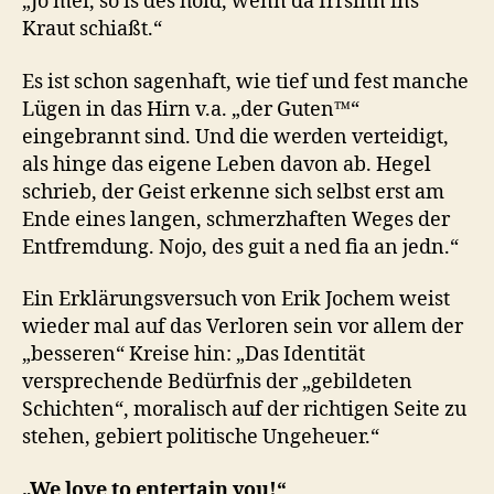
„Jo mei, so is des hoid, wenn da Irrsinn ins
Kraut schiaßt.“
Es ist schon sagenhaft, wie tief und fest manche
Lügen in das Hirn v.a. „der Guten™“
eingebrannt sind. Und die werden verteidigt,
als hinge das eigene Leben davon ab. Hegel
schrieb, der Geist erkenne sich selbst erst am
Ende eines langen, schmerzhaften Weges der
Entfremdung. Nojo, des guit a ned fia an jedn.“
Ein Erklärungsversuch von Erik Jochem weist
wieder mal auf das Verloren sein vor allem der
„besseren“ Kreise hin: „Das Identität
versprechende Bedürfnis der „gebildeten
Schichten“, moralisch auf der richtigen Seite zu
stehen, gebiert politische Ungeheuer.“
„We love to entertain you!“