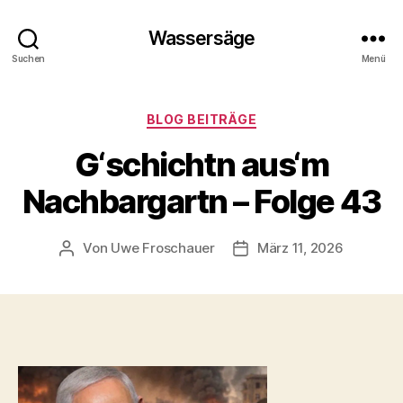
Wassersäge
Suchen
Menü
Kategorien
BLOG BEITRÄGE
G‘schichtn aus‘m
Nachbargartn – Folge 43
Von
Uwe Froschauer
März 11, 2026
Beitragsautor
Beitragsdatum