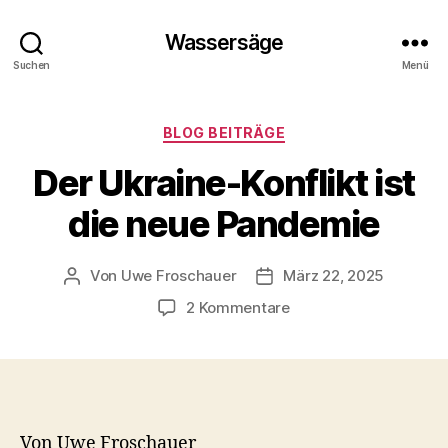
Wassersäge
Suchen
Menü
Kategorien
BLOG BEITRÄGE
Der Ukraine-Konflikt ist
die neue Pandemie
Von
Uwe Froschauer
März 22, 2025
Beitragsautor
Beitragsdatum
zu
2 Kommentare
Der
Ukraine-
Konflikt
ist
die
neue
Von Uwe Froschauer