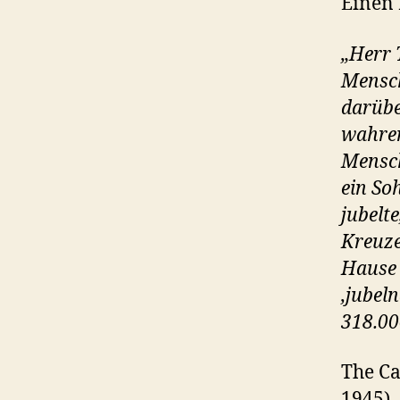
Einen 
„Herr 
Mensc
darübe
wahren
Mensch
ein So
jubelte
Kreuze
Hause 
‚jubel
318.00
The Ca
1945)