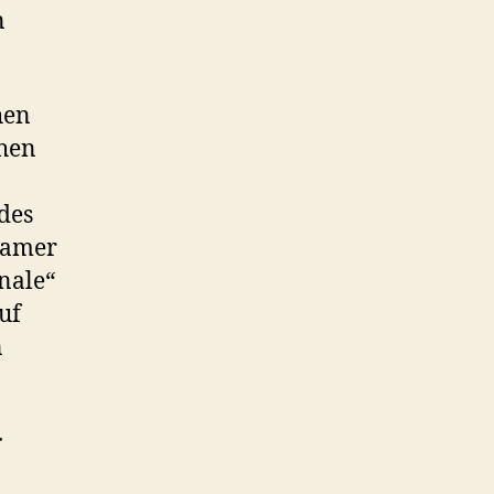
n
hen
chen
des
damer
nale“
uf
n
r