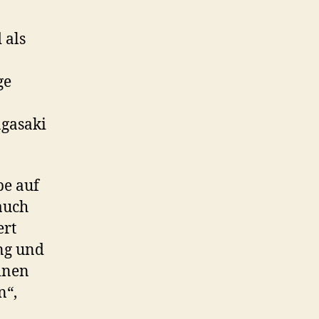
 als
ge
gasaki
be auf
auch
ert
ng und
inen
n“,