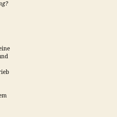
ung?
eine
 und
rieb
dem