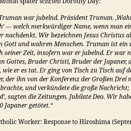
Monat später schrieb Dorothy Day:
Truman war jubelnd. Präsident Truman. ‚Wah
h‘ — welch merkwürdiger Name, wenn man ei
r nachdenkt. Wir bezeichnen Jesus Christus a
 Gott und wahren Menschen. Truman ist ein
 seiner Zeit, insofern war er jubelnd. Er war n
hn Gottes, Bruder Christi, Bruder der Japaner, 
, wie er es tat. Er ging von Tisch zu Tisch auf 
r, der ihn von der Konferenz der Großen Drei 
brachte, und verkündete die große Nachricht;
nd‘, sagten die Zeitungen. Jubilate Deo. Wir hab
0 Japaner getötet.“
tholic Worker: Response to Hiroshima (Sept