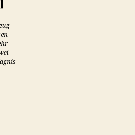
i
zeug
gen
ehr
wei
Wagnis