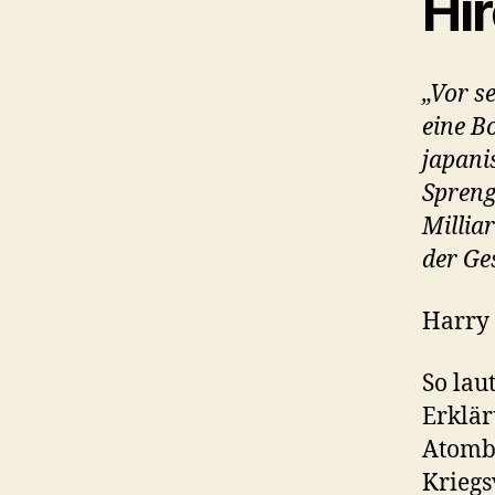
Hi
„Vor s
eine B
japani
Spreng
Millia
der Ge
Harry
So laut
Erklär
Atomb
Kriegs