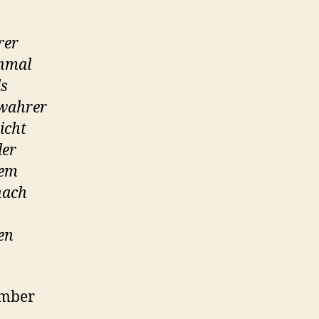
rer
nmal
ls
 wahrer
icht
der
dem
nach
en
ember