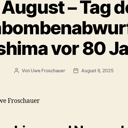
. August – Tag d
bombenabwurf
shima vor 80 J
Von
Uwe Froschauer
August 6, 2025
Beitragsautor
Beitragsdatum
we Froschauer