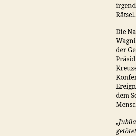
irgend
Rätsel.
Die Na
Wagnis
der Ge
Präsid
Kreuze
Konfer
Ereign
dem Sc
Mensc
„Jubil
getöte