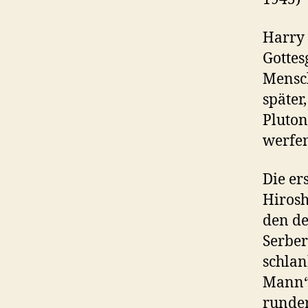
Harry 
Gottes
Mensch
später
Pluto
werfen
Die er
Hirosh
den de
Serber
schlan
Mann“ 
runder