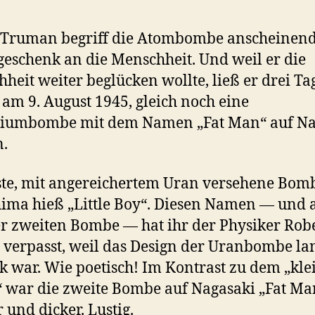
Truman begriff die Atombombe anscheinend
geschenk an die Menschheit. Und weil er die
heit weiter beglücken wollte, ließ er drei Ta
, am 9. August 1945, gleich noch eine
niumbombe mit dem Namen „Fat Man“ auf Na
.
ste, mit angereichertem Uran versehene Bom
ima hieß „Little Boy“. Diesen Namen — und 
r zweiten Bombe — hat ihr der Physiker Rob
 verpasst, weil das Design der Uranbombe la
k war. Wie poetisch! Im Kontrast zu dem „kle
war die zweite Bombe auf Nagasaki „Fat Ma
 und dicker. Lustig.