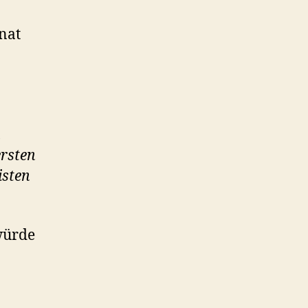
nat
n
ersten
isten
 würde