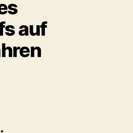
es
s auf
ahren