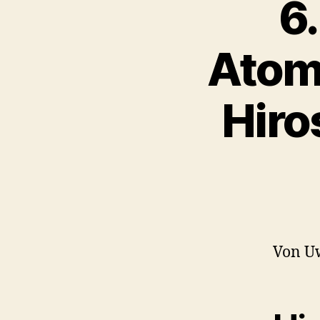
6
Atom
Hiro
Von U