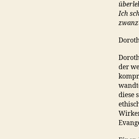
überle
Ich sc
zwanzi
Doroth
Doroth
der we
kompr
wandte
diese 
ethisc
Wirke
Evange