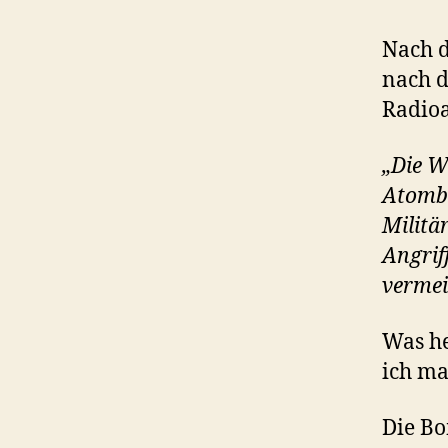
Nach d
nach 
Radio
„Die W
Atombo
Militä
Angrif
vermei
Was he
ich ma
Die B