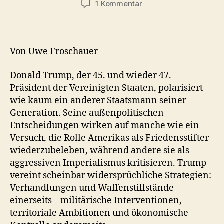
zu
1 Kommentar
Donald
Trump
zwischen
Friedens-
Von Uwe Froschauer
und
Kriegspräsident
Donald Trump, der 45. und wieder 47.
Präsident der Vereinigten Staaten, polarisiert
wie kaum ein anderer Staatsmann seiner
Generation. Seine außenpolitischen
Entscheidungen wirken auf manche wie ein
Versuch, die Rolle Amerikas als Friedensstifter
wiederzubeleben, während andere sie als
aggressiven Imperialismus kritisieren. Trump
vereint scheinbar widersprüchliche Strategien:
Verhandlungen und Waffenstillstände
einerseits – militärische Interventionen,
territoriale Ambitionen und ökonomische