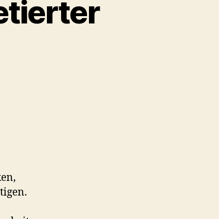
etierter
en,
tigen.