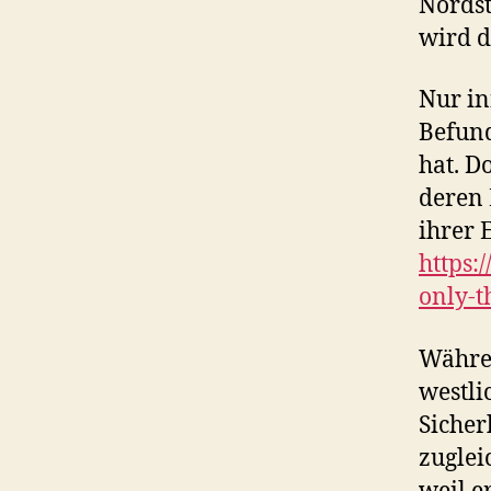
Nordst
wird d
Nur in
Befund
hat. D
deren 
ihrer 
https:
only-th
Währen
westli
Sicher
zuglei