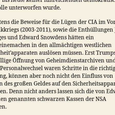
r bis heute keiner hinreichenden demokratis
lle unterworfen wurde.
tens die Beweise für die Lügen der CIA im Vo
akkriegs (2003-2011), sowie die Enthüllungen 
ges und Edward Snowdens hätten ein
inemachen in den allmächtigen westlichen
rheit’apparaten auslösen müssen. Erst Trump
llige Öffnung von Geheimdienstarchiven un
 Personalwechsel waren Schritte in die richti
ng, können aber noch nicht den Einfluss von
n des großen Geldes auf den Sicherheitsappa
len. Denn nicht anders lassen sich die von E
en genannten schwarzen Kassen der NSA
ären.