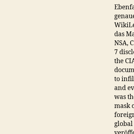
Ebenfa
genaue
WikiLe
das Ma
NSA, C
7 disc
the CI
docume
to inf
and ev
was th
mask c
foreig
global
veröff