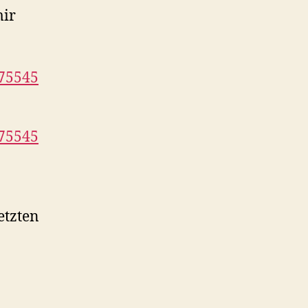
mir
_75545
_75545
etzten