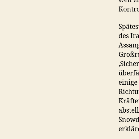
weil e
Kontro
Spätes
des Ir
Assan
Großre
‚Siche
überfä
einige
Richtu
Kräfte
abstel
Snowd
erkl