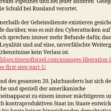
ream-Pipelines und bei jeder anderen Geleg
ie Schuld bei Russland verortet.
nerhalb der Geheimdienste existieren gesich
e darüber, was es mit den Cyberattacken auf 
och sprechen immer mehr Befunde dafür, das
Loyalität und auf eine, unverfälschte Weiter
Erkenntnisse kein Verlass ist.
//blogs.timesofisrael.com/assanges-liberation-i
e-first-step-part-1/
d des gesamten 20. Jahrhunderts hat sich de
che und speziell der amerikanische
heitsapparat zu einem immer mächtigeren u
ch kontraproduktiven Staat im Staate entwick