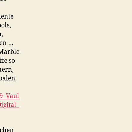
mente
ols,
,
ren …
 Marble
fe so
nern,
balen
89_Vaul
igital_
ichen