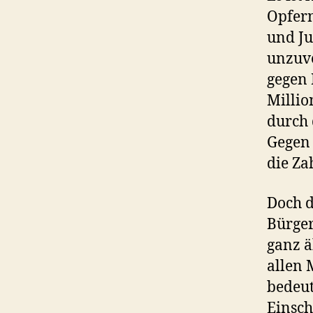
Opfer
und Ju
unzuve
gegen 
Millio
durch
Gegen 
die Za
Doch d
Bürger
ganz ä
allen 
bedeut
Einsch