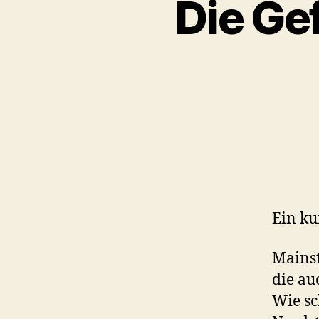
Die Gef
Ein ku
Mainst
die au
Wie sc