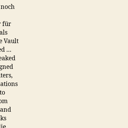
 noch
 für
als
e Vault
ed …
leaked
igned
ters,
ations
to
rom
 and
aks
die