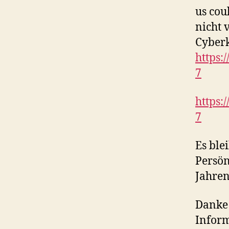
us cou
nicht 
Cyberk
https:
7
https:
7
Es ble
Persön
Jahren
Danke 
Inform