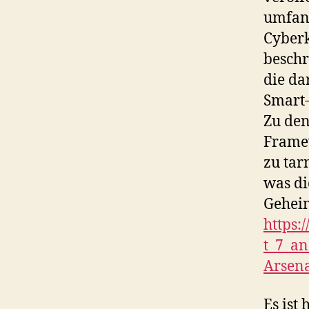
umfang
Cyberk
beschr
die da
Smart-
Zu den
Framew
zu tar
was di
Gehei
https:
t_7_an
Arsena
Es ist