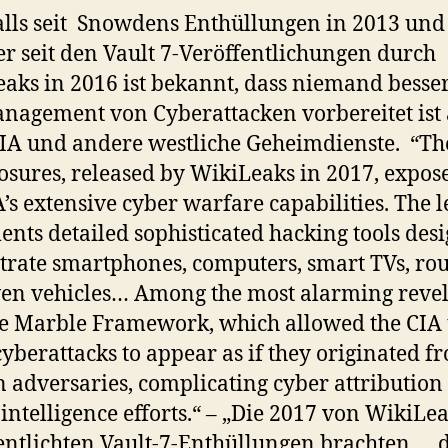
lls seit Snowdens Enthüllungen in 2013 und
r seit den Vault 7-Veröffentlichungen durch
aks in 2016 ist bekannt, dass niemand besser
nagement von Cyberattacken vorbereitet ist 
IA und andere westliche Geheimdienste. “Th
losures, released by WikiLeaks in 2017, expos
A’s extensive cyber warfare capabilities. The 
nts detailed sophisticated hacking tools des
iltrate smartphones, computers, smart TVs, rou
en vehicles… Among the most alarming revel
e Marble Framework, which allowed the CIA 
yberattacks to appear as if they originated f
n adversaries, complicating cyber attribution
 intelligence efforts.“ – „Die 2017 von WikiLe
entlichten Vault-7-Enthüllungen brachten … 