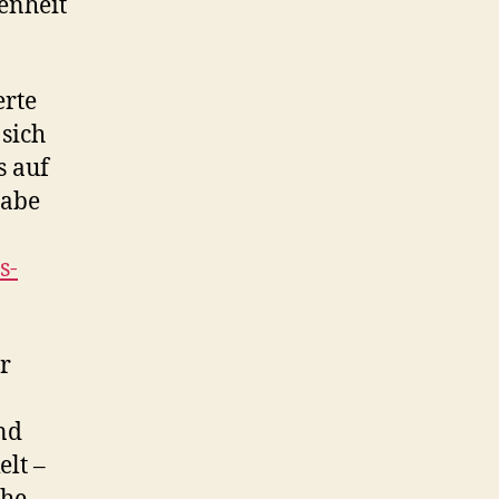
enheit
erte
sich
s auf
gabe
s-
r
nd
elt –