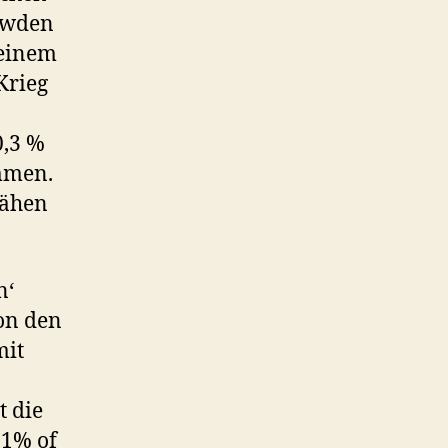
owden
 einem
Krieg
0,3 %
mmen.
sähen
n‘
on den
mit
t die
 1% of