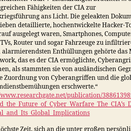
reichen Fähigkeiten der CIA zur
riegsführung ans Licht. Die geleakten Doku
ieben detaillierte, hochentwickelte Hacker-To
rauf ausgelegt waren, Smartphones, Computer
TVs, Router und sogar Fahrzeuge zu infiltrie
 alarmierendsten Enthüllungen gehörte das
ork, das es der CIA ermöglichte, Cyberangrif
nen, als stammten sie von ausländischen Geg
e Zuordnung von Cyberangriffen und die glo
mdienstbemühungen erschwerte.“
//www.researchgate.net/publication/3886139
d_the_Future_of_Cyber_Warfare_The_CIA’s_D
l_and_Its_Global_Implications
 höchste Zeit, sich an die unter großen persönl