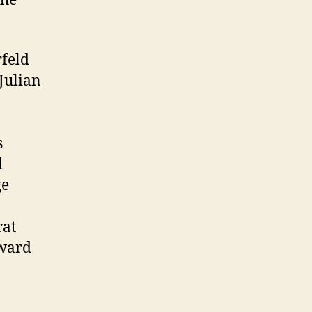
che
rfeld
Julian
s
d
ge
rat
dward