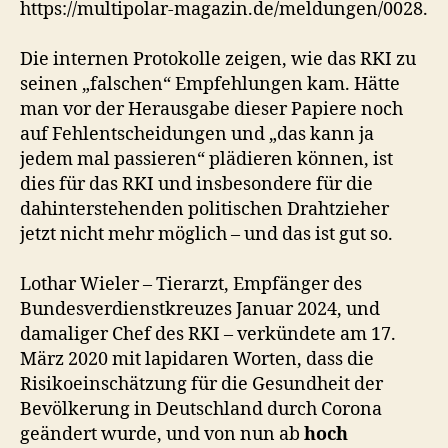
https://multipolar-magazin.de/meldungen/0028.
n
e
n
Die internen Protokolle zeigen, wie das RKI zu
u
seinen „falschen“ Empfehlungen kam. Hätte
n
man vor der Herausgabe dieser Papiere noch
d
auf Fehlentscheidungen und „das kann ja
m
jedem mal passieren“ plädieren können, ist
ö
dies für das RKI und insbesondere für die
g
dahinterstehenden politischen Drahtzieher
l
jetzt nicht mehr möglich – und das ist gut so.
i
c
h
Lothar Wieler – Tierarzt, Empfänger des
e
Bundesverdienstkreuzes Januar 2024, und
K
damaliger Chef des RKI – verkündete am 17.
o
März 2020 mit lapidaren Worten, dass die
n
Risikoeinschätzung für die Gesundheit der
s
Bevölkerung in Deutschland durch Corona
e
q
geändert wurde, und von nun ab
hoch