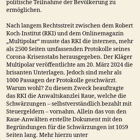
politische Teilnahme der Bevölkerung zu
I
ermöglichen.
n
h
Nach langem Rechtsstreit zwischen dem Robert
a
Koch-Institut (RKI) und dem Onlinemagazin
l
„Multipolar“ musste das RKI die internen, mehr
t
e
als 2500 Seiten umfassenden Protokolle seines
,
Corona-Krisenstabs herausgegeben. Der Kläger
e
Multipolar veröffentlichte am 20. März 2024 die
r
brisanten Unterlagen. Jedoch sind mehr als
s
1000 Passagen der Protokolle geschwärzt.
t
Warum wohl? Zu diesem Zweck beauftragte
e
das RKI die Anwaltskanzlei Raue, welche die
R
e
Schwärzungen – selbstverständlich bezahlt mit
a
Steuergeldern – vornahm. Allein das von den
k
Raue-Anwälten erstellte Dokument mit den
t
Begründungen für die Schwärzungen ist 1059
i
Seiten lang. Mehr hierzu unter
o