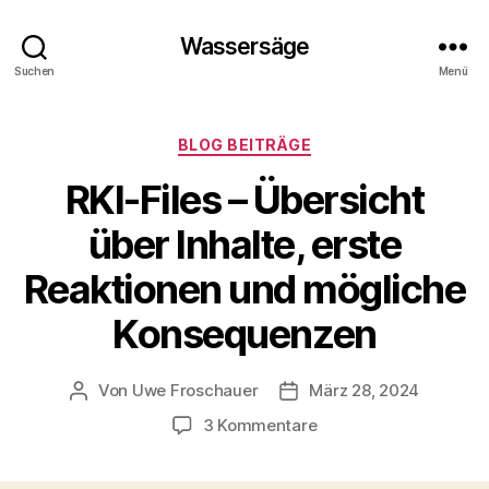
Wassersäge
Suchen
Menü
Kategorien
BLOG BEITRÄGE
RKI-Files – Übersicht
über Inhalte, erste
Reaktionen und mögliche
Konsequenzen
Von
Uwe Froschauer
März 28, 2024
Beitragsautor
Beitragsdatum
zu
3 Kommentare
R
K