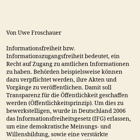
I
-
F
i
l
Von Uwe Froschauer
e
s
Informationsfreiheit bzw.
–
Informationszugangsfreiheit bedeutet, ein
Ü
Recht auf Zugang zu amtlichen Informationen
b
e
zu haben. Behörden beispielsweise können
r
dazu verpflichtet werden, ihre Akten und
s
Vorgänge zu veröffentlichen. Damit soll
i
Transparenz für die Öffentlichkeit geschaffen
c
werden (Öffentlichkeitsprinzip). Um dies zu
h
bewerkstelligen, wurde in Deutschland 2006
t
das Informationsfreiheitsgesetz (IFG) erlassen,
ü
b
um eine demokratische Meinungs- und
e
Willensbildung, sowie eine verstärkte
r