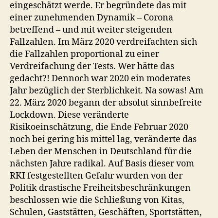
u
eingeschätzt werde. Er begründete das mit
e
einer zunehmenden Dynamik – Corona
n
betreffend – und mit weiter steigenden
z
Fallzahlen. Im März 2020 verdreifachten sich
e
die Fallzahlen proportional zu einer
n
Verdreifachung der Tests. Wer hätte das
gedacht?! Dennoch war 2020 ein moderates
Jahr bezüglich der Sterblichkeit. Na sowas! Am
22. März 2020 begann der absolut sinnbefreite
Lockdown. Diese veränderte
Risikoeinschätzung, die Ende Februar 2020
noch bei gering bis mittel lag, veränderte das
Leben der Menschen in Deutschland für die
nächsten Jahre radikal. Auf Basis dieser vom
RKI festgestellten Gefahr wurden von der
Politik drastische Freiheitsbeschränkungen
beschlossen wie die Schließung von Kitas,
Schulen, Gaststätten, Geschäften, Sportstätten,