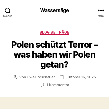
Wassersäge
Suchen
Menü
Kategorien
BLOG BEITRÄGE
Polen schützt Terror –
was haben wir Polen
getan?
Von
Uwe Froschauer
Oktober 16, 2025
Beitragsautor
Beitragsdatum
zu
1 Kommentar
Polen
schützt
Terror
–