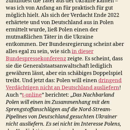
zumindest die Täter aus der Ukraine kamen –
was ich von Anfang an für praktisch für gut
möglich hielt. Als sich der Verdacht Ende 2022
erhärtete und von Deutschland aus in Polen
ermittelt wurde, ließ Polen einen der
mutmaßlichen Täter in die Ukraine
entkommen. Der Bundesregierung scheint aber
alles egal zu sein, wie sich
in dieser
Bundespressekonferenz
zeigte. Es scheint, dass
sie die Generalstaatsanwaltschaft lediglich
gewähren lässt, aber ein schäbiges Doppelspiel
treibt. Und jetzt das: Polen will einen
dringend
Verdächtigen nicht an Deutschland ausliefern
!
Auch “
t-online
” berichtet: „
Das Nachbarland
Polen will einen im Zusammenhang mit den
Sprengstoffanschlägen auf die Nord-Stream-
Pipelines von Deutschland gesuchten Ukrainer
nicht ausliefern. Es sei nicht im Interesse Polens,