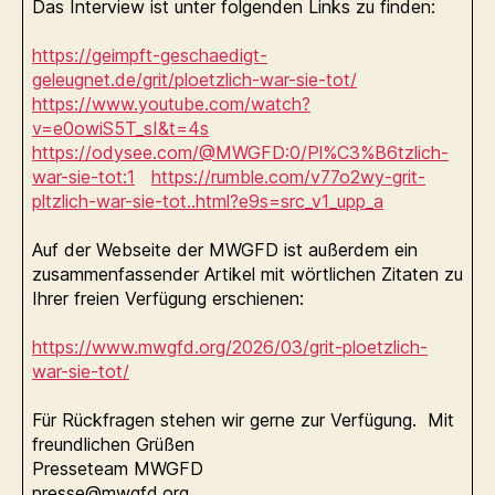
Das Interview ist unter folgenden Links zu finden:
https://geimpft-geschaedigt-
geleugnet.de/grit/ploetzlich-war-sie-tot/
https://www.youtube.com/watch?
v=e0owiS5T_sI&t=4s
https://odysee.com/@MWGFD:0/Pl%C3%B6tzlich-
war-sie-tot:1
https://rumble.com/v77o2wy-grit-
pltzlich-war-sie-tot..html?e9s=src_v1_upp_a
Auf der Webseite der MWGFD ist außerdem ein
zusammenfassender Artikel mit wörtlichen Zitaten zu
Ihrer freien Verfügung erschienen:
https://www.mwgfd.org/2026/03/grit-ploetzlich-
war-sie-tot/
Für Rückfragen stehen wir gerne zur Verfügung. Mit
freundlichen Grüßen
Presseteam MWGFD
presse@mwgfd.org