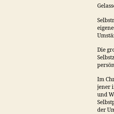
Gelass
Selbst
eigene
Umstän
Die gr
Selbst
persön
Im Chr
jener 
und Wa
Selbst
der Um