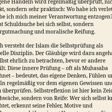
gene Handeln wird regelmäßig überprüft, ni
kt, sondern sehr praktisch: Wo habe ich verle
e ich mich meiner Verantwortung entzogen?
cht Schuldsuche bei sich selbst, sondern
rgutmachung und moralische Reifung.
h versteht der Islam die Selbstprüfung als
uelle Disziplin. Der Gläubige wird dazu angeh
elbst ehrlich zu betrachten, bevor er andere
ilt. Diese innere Prüfung – oft als Muhasaba
hnet – bedeutet, das eigene Denken, Fühlen 
ln regelmäßig vor dem eigenen Gewissen un
u überprüfen. Selbstreflexion ist hier kein Ze
hwäche, sondern von Reife: Wer sich selbst kr
htet, erkennt seine Fehler, Motive und