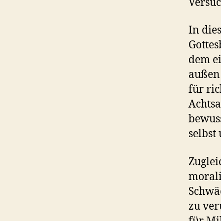
Versuc
In die
Gottes
dem ei
außen 
für ri
Achts
bewuss
selbst
Zuglei
morali
Schwäc
zu ver