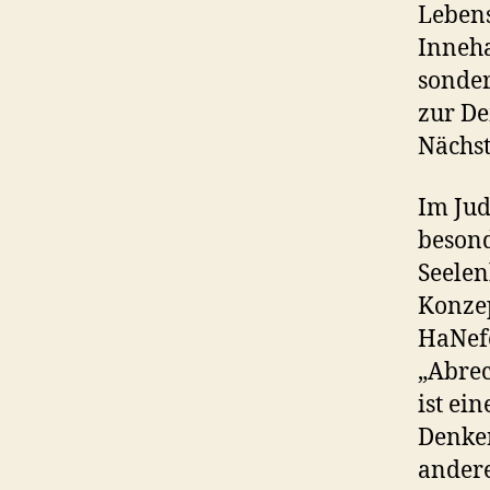
Lebens
Inneha
sonder
zur De
Nächst
Im Jud
besond
Seelen
Konzep
HaNefe
„Abrec
ist ei
Denken
andere