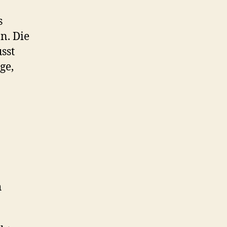
s
n. Die
sst
ge,
h