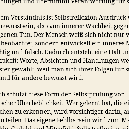
hungen und übernimmt Verantwortung für s
sem Verständnis ist Selbstreflexion Ausdruck
bewusstsein, also von innerer Wachheit gege
genen Tun. Der Mensch weiß sich nicht nur 
beobachtet, sondern entwickelt ein inneres
chtig und falsch. Dadurch entsteht eine Haltun
amkeit: Worte, Absichten und Handlungen w
ter gewählt, weil man sich ihrer Folgen für s
 und für andere bewusst wird.
ch schützt diese Form der Selbstprüfung vor
scher Überheblichkeit. Wer gelernt hat, die 
hen zu erkennen, wird vorsichtiger darin, 
urteilen. Das eigene Fehlbarsein wird zum M