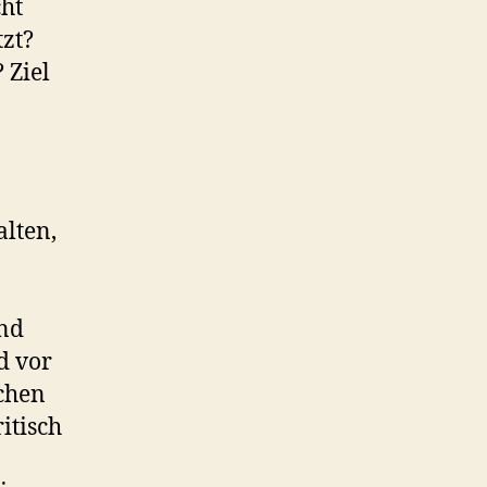
cht
tzt?
 Ziel
alten,
und
d vor
ichen
itisch