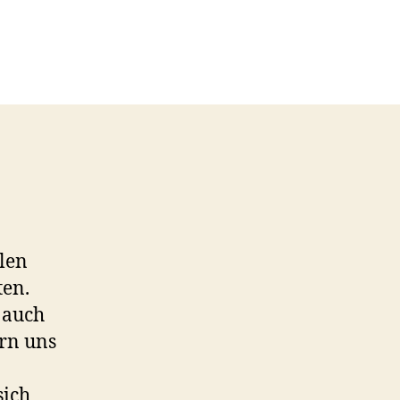
elen
ten.
 auch
rn uns
sich