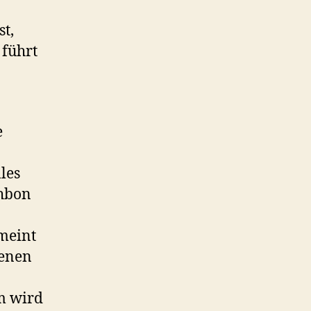
t,
 führt
e
les
chbon
emeint
genen
m wird