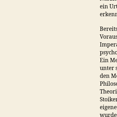
ein Ur
erken
Bereit
Voraus
Impera
psycho
Ein Men
unter 
den Mo
Philos
Theori
Stoike
eigene
wurden