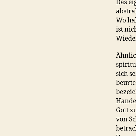
Das ei
abstra
Wo hab
ist ni
Wiede
Ähnlic
spirit
sich s
beurte
bezeic
Hande
Gott z
von Sc
betrac