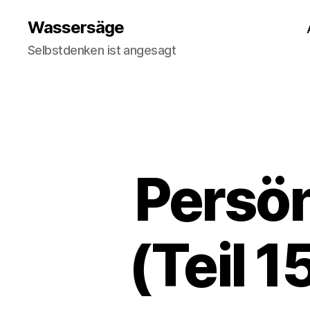
Wassersäge
Selbstdenken ist angesagt
Persön
(Teil 1