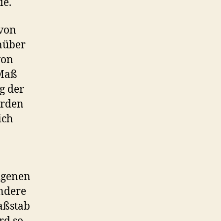
ie.
 von
nüber
von
 Maß
g der
erden
ich
eigenen
andere
aßstab