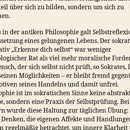
teil über sich zu bilden, sondern um sich zu
nen.
s in der antiken Philosophie galt Selbstreflexi
setzung eines gelungenen Lebens. Der sokrat
tiv „Erkenne dich selbst“ war weniger
logischer Rat als viel mehr moralische Forde
sch, der sich selbst nicht prüft, so Sokrates, 
seinen Möglichkeiten – er bleibt fremd gegen
tiven seines Handelns und damit unfrei.
ophie ist im sokratischen Sinne keine abstrak
e, sondern eine Praxis der Selbstprüfung. Be
rn wurde diese Haltung zur täglichen Übung:
 Denken, die eigenen Affekte und Handlunge
 regelmäßig betrachtet, um innere Klarheit