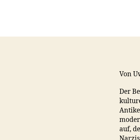
Von U
Der Be
kultur
Antike
modern
auf, d
Narzis