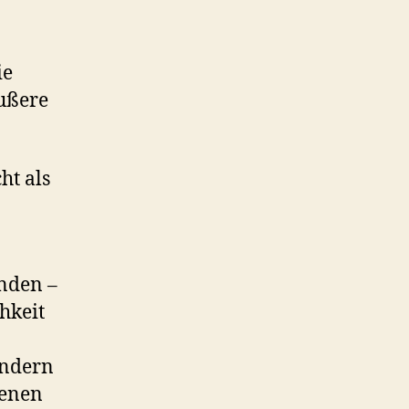
ie
ußere
ht als
unden –
hkeit
ondern
genen