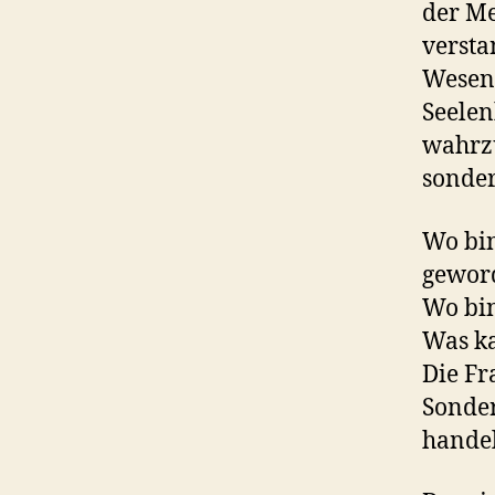
der Me
versta
Wesen,
Seelen
wahrzu
sonde
Wo bin
gewor
Wo bi
Was ka
Die Fr
Sonder
hande