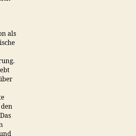
on als
ische
rung.
lebt
über
te
i den
 Das
n
 und