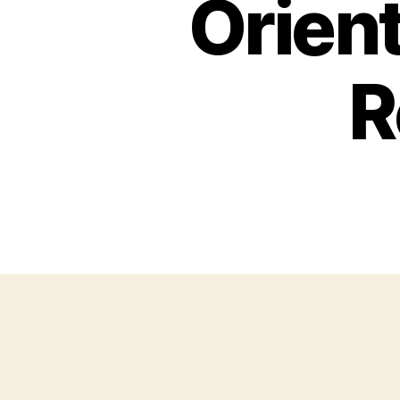
Orient
R