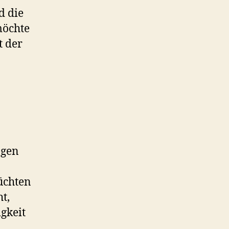
d die
möchte
t der
ogen
üchten
ht,
gkeit