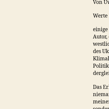
Von U
Werte 
einige
Autor,
westli
des Uk
Klimah
Politi
dergle
Das Er
nieman
meinen