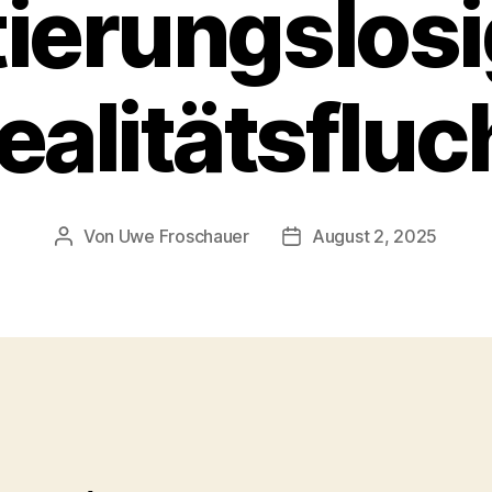
ierungslosi
ealitätsfluc
Von
Uwe Froschauer
August 2, 2025
Beitragsautor
Beitragsdatum