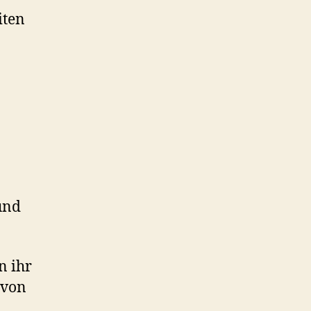
iten
und
n ihr
 von