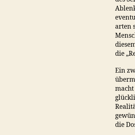
Ablenk
eventu
arten 
Mensch
diesem
die „Re
Ein zw
überm
macht 
glückl
Realit
gewüns
die Do