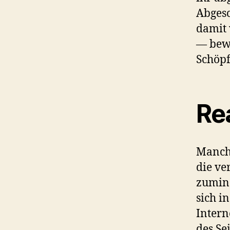
Abgesc
damit 
— bewu
Schöpf
Rea
Manch
die ve
zumind
sich in
Intern
des Se