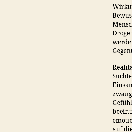
Wirkun
Bewuss
Mensch
Drogen
werden
Gegent
Realit
Süchte
Einsam
zwangh
Gefühl
beeint
emotio
auf di