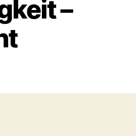
gkeit –
ht