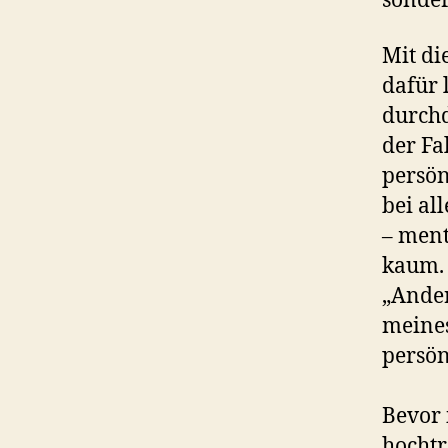
sonder
Mit di
dafür 
durchd
der Fa
persön
bei al
– ment
kaum. 
„Ander
meines
persön
Bevor 
hochtr