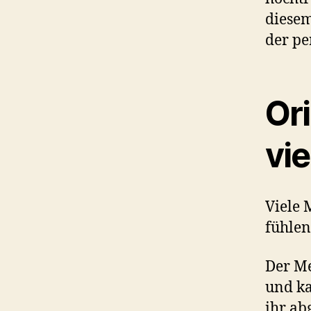
diesem
der pe
Or
vi
Viele 
fühlen
Der Me
und ka
ihr ab