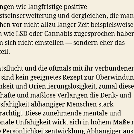
gen wie langfristige positive
tseinserweiterung und dergleichen, die ma
en vor nicht allzu langer Zeit beispielsweise
 wie LSD oder Cannabis zugesprochen haben
 sich nicht einstellen — sondern eher das
eil.
ätsflucht und die oftmals mit ihr verbundene
 sind kein geeignetes Rezept zur Überwindun
keit und Orientierungslosigkeit, zumal diese
afte und maßlose Verlangen die Denk- und
sfähigkeit abhängiger Menschen stark
rächtigt. Diese zunehmende mentale und
nale Unfähigkeit wirkt sich in hohem Maße 
e Persönlichkeitsentwicklung Abhängiger au