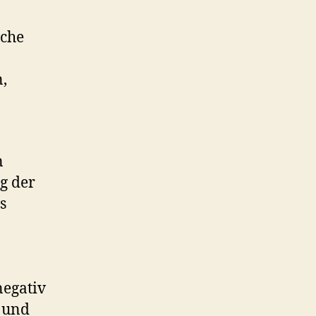
nche
,
n
g der
s
negativ
s und