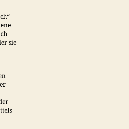
Ich“
dene
ach
er sie
en
er
der
tels