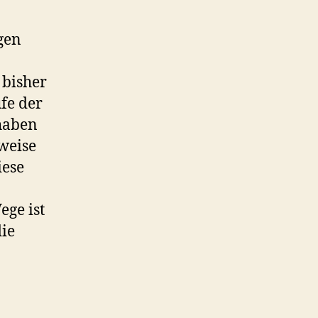
gen
 bisher
ufe der
haben
weise
iese
ege ist
die