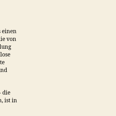
s einen
die von
llung
zlose
te
und
 die
 ist in