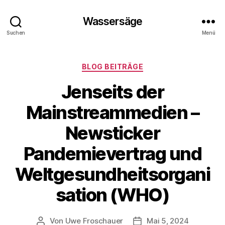
Wassersäge
Suchen
Menü
Kategorien
BLOG BEITRÄGE
Jenseits der
Mainstreammedien –
Newsticker
Pandemievertrag und
Weltgesundheitsorgani
sation (WHO)
Von
Uwe Froschauer
Mai 5, 2024
Beitragsautor
Beitragsdatum