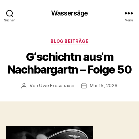
Wassersäge
Suchen
Menü
Kategorien
BLOG BEITRÄGE
G‘schichtn aus‘m
Nachbargartn – Folge 50
Von
Uwe Froschauer
Mai 15, 2026
Beitragsautor
Beitragsdatum