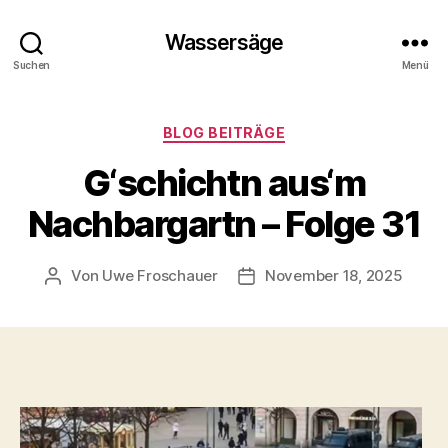
Wassersäge
Suchen
Menü
Kategorien
BLOG BEITRÄGE
G‘schichtn aus‘m
Nachbargartn – Folge 31
Von
Uwe Froschauer
November 18, 2025
Beitragsautor
Beitragsdatum