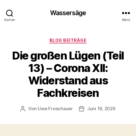
Wassersäge
Suchen
Menü
Kategorien
BLOG BEITRÄGE
Die großen Lügen (Teil
13) – Corona XII:
Widerstand aus
Fachkreisen
Von
Uwe Froschauer
Juni 19, 2026
Beitragsautor
Beitragsdatum