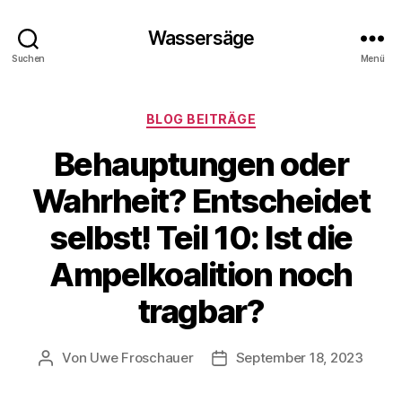
Wassersäge
Suchen
Menü
Kategorien
BLOG BEITRÄGE
Behauptungen oder
Wahrheit? Entscheidet
selbst! Teil 10: Ist die
Ampelkoalition noch
tragbar?
Von
Uwe Froschauer
September 18, 2023
Beitragsautor
Beitragsdatum