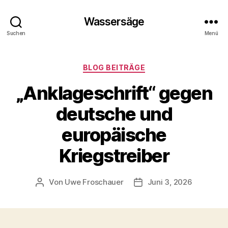
Wassersäge
Suchen
Menü
Kategorien
BLOG BEITRÄGE
„Anklageschrift“ gegen
deutsche und
europäische
Kriegstreiber
Von
Uwe Froschauer
Juni 3, 2026
Beitragsautor
Beitragsdatum