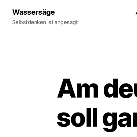
Wassersäge
Selbstdenken ist angesagt
Am de
soll g