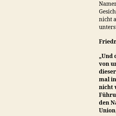
Namen
Gesic
nicht 
unters
Friedr
„Und 
von u
diese
mal in
nicht 
Führu
den N
Union,