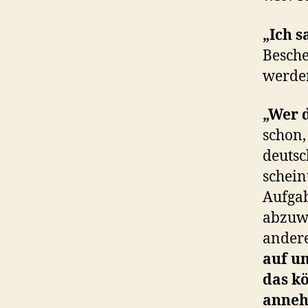
„Ich s
Besche
werden
„Wer 
schon,
deutsc
schein
Aufgab
abzuwe
andere
auf un
das k
anneh