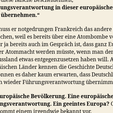
diese falsche Bescheidenheit,
ungsverantwortung in dieser europäisch
 übernehmen.“
uss er notgedrungen Frankreich das andere 
chen, weil es bereits über eine Atombombe v
r ja bereits auch im Gespräch ist, dass ganz 
ner Atommacht werden müsste, wenn man de
ssland etwas entgegenzusetzen haben will. A
ischen Länder kennen die Geschichte Deuts
nnen es daher kaum erwarten, dass Deutsch
ch wieder Führungsverantwortung übernimm
europäische Bevölkerung. Eine europäisch
ngsverantwortung. Ein geeintes Europa?
O
ommt einem irgendwie bekannt vor.