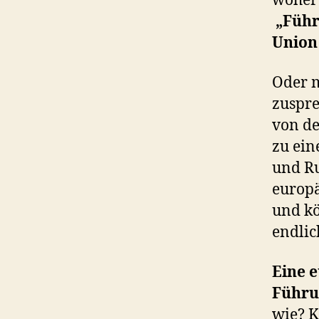
woher 
„Führ
Union
Oder m
zuspre
von de
zu ei
und Ru
europä
und kö
endli
Eine 
Führu
wie? K