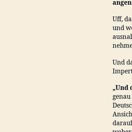
ange
Uff, d
und we
ausnah
nehmen
Und da
Imper
„Und 
genau 
Deutsc
Ansich
darau