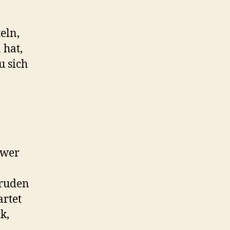
eln,
 hat,
u sich
e wer
kruden
artet
k,