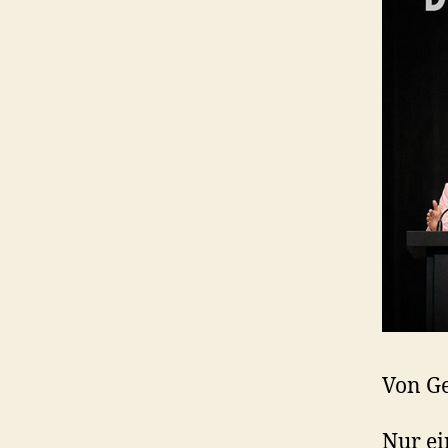
Von G
Nur ei