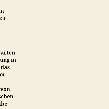
an
 zu
warten
ung in
 das
nn
 von
schen
abe