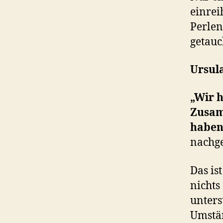
einrei
Perlen
getau
Ursul
„Wir h
Zusam
haben
nachge
Das is
nichts
unters
Umstän