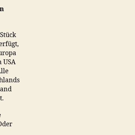
en
Stück
erfügt,
Europa
n USA
lle
chlands
land
t.
e
der