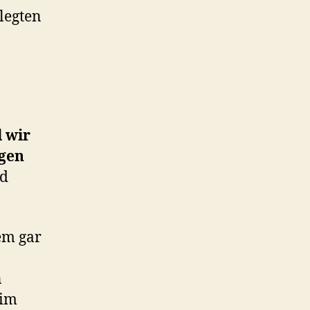
elegten
l wir
gen
nd
em gar
n
eim