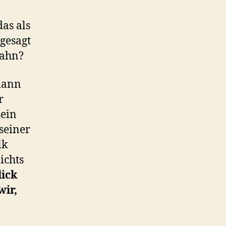
das als
 gesagt
wahn?
 dann
r
sein
 seiner
lk
ichts
lick
wir,