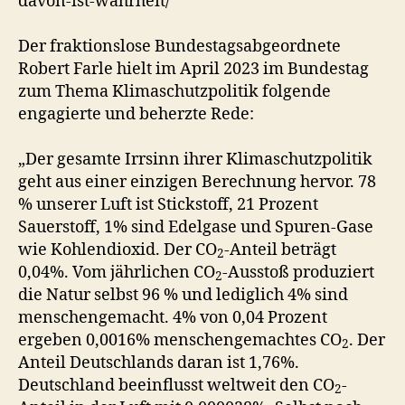
davon-ist-wahrheit/
Der fraktionslose Bundestagsabgeordnete
Robert Farle hielt im April 2023 im Bundestag
zum Thema Klimaschutzpolitik folgende
engagierte und beherzte Rede:
„Der gesamte Irrsinn ihrer Klimaschutzpolitik
geht aus einer einzigen Berechnung hervor. 78
% unserer Luft ist Stickstoff, 21 Prozent
Sauerstoff, 1% sind Edelgase und Spuren-Gase
wie Kohlendioxid. Der CO
-Anteil beträgt
2
0,04%. Vom jährlichen CO
-Ausstoß produziert
2
die Natur selbst 96 % und lediglich 4% sind
menschengemacht. 4% von 0,04 Prozent
ergeben 0,0016% menschengemachtes CO
. Der
2
Anteil Deutschlands daran ist 1,76%.
Deutschland beeinflusst weltweit den CO
-
2