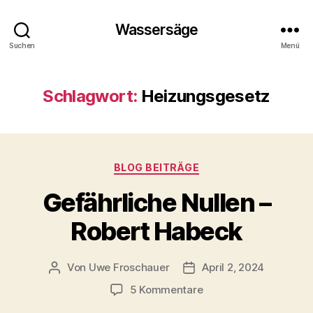
Wassersäge
Suchen
Menü
Schlagwort:
Heizungsgesetz
Kategorien
BLOG BEITRÄGE
Gefährliche Nullen –
Robert Habeck
Von
Uwe Froschauer
April 2, 2024
Beitragsautor
Beitragsdatum
zu
5 Kommentare
Gefährliche