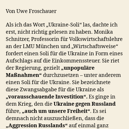
Blutvergießen
–
Von Uwe Froschauer
geht’s
noch
Als ich das Wort „Ukraine-Soli“ las, dachte ich
Frau
erst, nicht richtig gelesen zu haben. Monika
Schnitzer?
Schnitzer, Professorin für Volkswirtschaftslehre
an der LMU München und „Wirtschaftsweise“
fordert einen Soli für die Ukraine in Form eines
Aufschlags auf die Einkommenssteuer. Sie riet
der Regierung, gezielt
„unpopuläre
Maßnahmen“
durchzusetzen – unter anderem
einen Soli für die Ukraine. Sie bezeichnete
diese Zwangsabgabe für die Ukraine als
„vorausschauende Investition“.
Es ginge in
dem Krieg, den die
Ukraine gegen Russland
führe,
„auch um unsere Freiheit“
. Es sei
demnach nicht auszuschließen, dass die
„Aggression Russlands“
auf einmal ganz