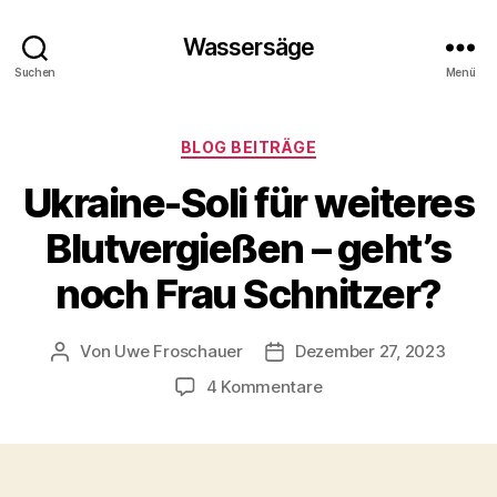
Wassersäge
Suchen
Menü
Kategorien
BLOG BEITRÄGE
Ukraine-Soli für weiteres
Blutvergießen – geht’s
noch Frau Schnitzer?
Von
Uwe Froschauer
Dezember 27, 2023
Beitragsautor
Beitragsdatum
zu
4 Kommentare
Ukraine-
Soli
für
weiteres