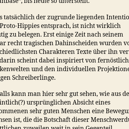
nbase“, bis heute so unterstellt.
s tatsächlich der zugrunde liegenden Intenti
 Proto-Hippies entsprach, ist nicht wirklich
tig zu belegen. Erst einige Zeit nach seinem
ar recht tragischen Dahinscheiden wurden v
chiedlichsten Charakteren Texte über ihn verf
 darin scheint dabei inspiriert von fernöstlic
enwelten und den individuellen Projektion
igen Schreiberlinge.
alls kann man hier sehr gut sehen, wie aus d
ntlich(?) ursprünglichen Absicht eines
ommenen sehr guten Menschen eine Bewegu
sen ist, die die Botschaft dieser Menschwer
ttlichen zuweilen weit in sein Gegenteil