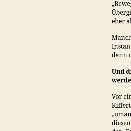
„Beweg
Übergr
eher a
Manche
Instan
dann n
Und d
werde
Vor ei
Kiffer
„umana
diesem