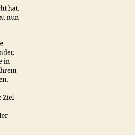
ht hat.
hat nun
ie
nder,
e in
 ihrem
en.
 Ziel
der