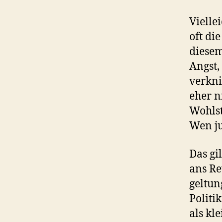
Vielle
oft di
diesem
Angst,
verkni
eher n
Wohlst
Wen ju
Das gi
ans Re
geltun
Politi
als kl