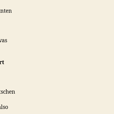
anten
was
rt
tschen
also