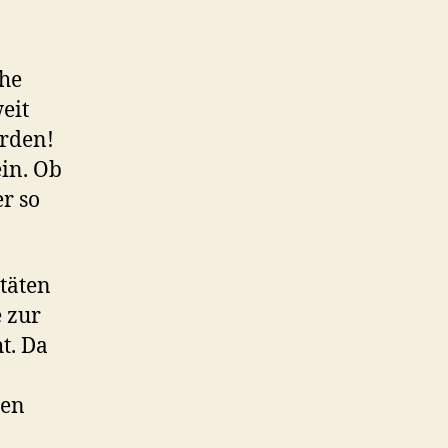
che
weit
erden!
ein. Ob
er so
täten
 zur
t. Da
ten