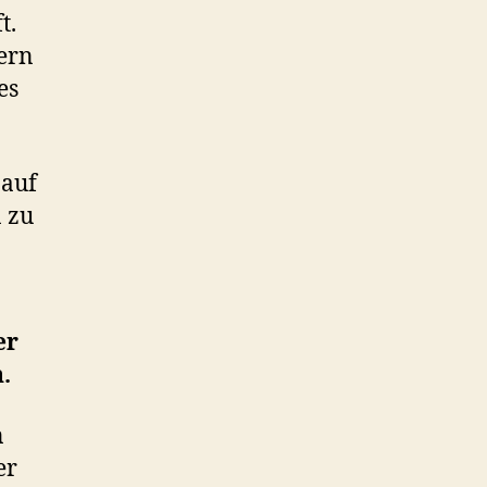
t.
Kern
es
 auf
n zu
er
.
n
er