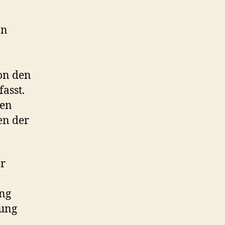
on
on den
asst.
hen
en der
er
ng
dung