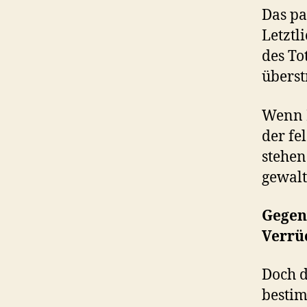
Das pa
Letztl
des To
überst
Wenn I
der fe
stehen
gewalt
Gegenw
Verrüc
Doch d
bestim