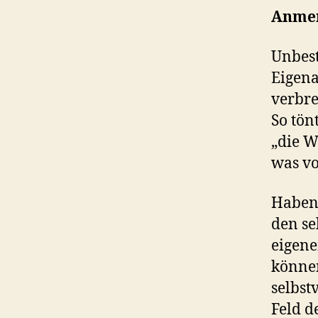
Anmer
Unbest
Eigena
verbre
So tön
„die W
was v
Haben 
den se
eigene
können
selbst
Feld d