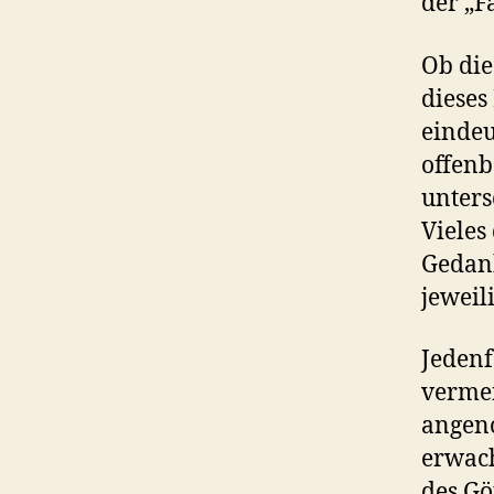
der „Fa
Ob die
dieses
eindeu
offenb
unters
Vieles
Gedank
jeweil
Jedenf
vermei
angen
erwach
des Gö