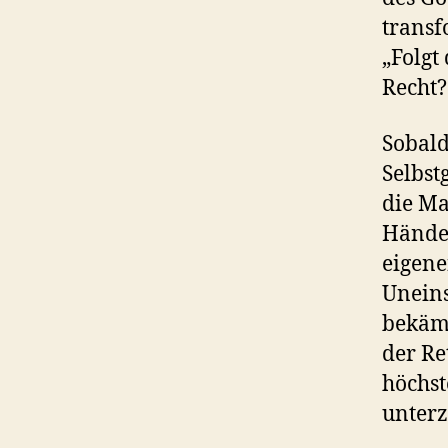
transf
„Folgt
Recht?
Sobald
Selbst
die Ma
Händen
eigene
Uneins
bekämp
der Re
höchst
unter