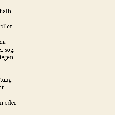
shalb
oller
 da
r sog.
iegen.
ttung
mt
en oder