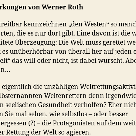
kungen von Werner Roth
reitbar kennzeichnen „den Westen“ so man
rten, die es nur dort gibt. Eine davon ist die 
itete Überzeugung: Die Welt muss gerettet w
t es unüberhörbar von überall her auf jeden 
elt“ das will oder nicht, ist dabei wurscht. Ab
on…
eigentlich die unzähligen Weltrettungsaktivi
lbsternannten Weltenrettern denn irgendwie
n seelischen Gesundheit verholfen? Eher nich
 Sie mal sehen, wie selbstlos – oder besser
vergessen (?) – die Protagonisten auf dem wei
er Rettung der Welt so agieren.