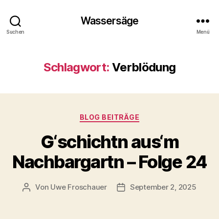
Wassersäge
Suchen
Menü
Schlagwort:
Verblödung
Kategorien
BLOG BEITRÄGE
G‘schichtn aus‘m
Nachbargartn – Folge 24
Von
Uwe Froschauer
September 2, 2025
Beitragsautor
Beitragsdatum