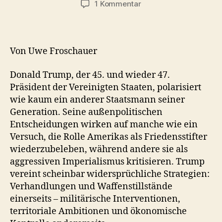
zu
1 Kommentar
Donald
Trump
zwischen
Friedens-
Von Uwe Froschauer
und
Kriegspräsident
Donald Trump, der 45. und wieder 47.
Präsident der Vereinigten Staaten, polarisiert
wie kaum ein anderer Staatsmann seiner
Generation. Seine außenpolitischen
Entscheidungen wirken auf manche wie ein
Versuch, die Rolle Amerikas als Friedensstifter
wiederzubeleben, während andere sie als
aggressiven Imperialismus kritisieren. Trump
vereint scheinbar widersprüchliche Strategien:
Verhandlungen und Waffenstillstände
einerseits – militärische Interventionen,
territoriale Ambitionen und ökonomische