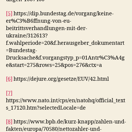
[5]
https://dip.bundestag.de/vorgang/keine-
er%C3%B6ffnung-von-eu-
beitrittsverhandlungen-mit-der-
ukraine/312613?
f.wahlperiode=20&f.herausgeber_dokumentart
=Bundestag-
Drucksache&f.vorgangstyp_p=01Antr%C3%A4g
e&start=275&rows=25&pos=276&ctx=a
[6]
https://dejure.org/gesetze/EUV/42.html
[7]
https://www.nato.int/cps/en/natohq/official_text
s_17120.htm?selectedLocale=de
[8]
https://www.bpb.de/kurz-knapp/zahlen-und-
fakten/europa/70580/nettozahler-und-