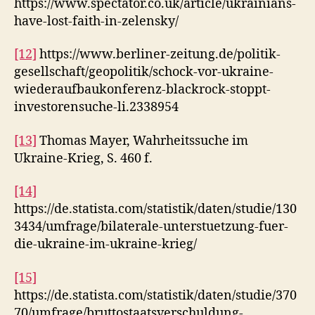
https://www.spectator.co.uk/article/ukrainians-
have-lost-faith-in-zelensky/
[12]
https://www.berliner-zeitung.de/politik-
gesellschaft/geopolitik/schock-vor-ukraine-
wiederaufbaukonferenz-blackrock-stoppt-
investorensuche-li.2338954
[13]
Thomas Mayer, Wahrheitssuche im
Ukraine-Krieg, S. 460 f.
[14]
https://de.statista.com/statistik/daten/studie/130
3434/umfrage/bilaterale-unterstuetzung-fuer-
die-ukraine-im-ukraine-krieg/
[15]
https://de.statista.com/statistik/daten/studie/370
70/umfrage/bruttostaatsverschuldung-