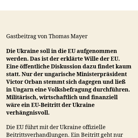
EU-
Beitritt
der
Ukraine
bedeutet:
Deutsche
Gastbeitrag von Thomas Mayer
Soldaten
an
Die Ukraine soll in die EU aufgenommen
die
werden. Das ist der erklärte Wille der EU.
Front
Eine öffentliche Diskussion dazu findet kaum
und
statt. Nur der ungarische Ministerpräsident
wirtschaftliches
Victor Orban stemmt sich dagegen und ließ
Desaster
in Ungarn eine Volksbefragung durchführen.
Militärisch, wirtschaftlich und finanziell
wäre ein EU-Beitritt der Ukraine
verhängnisvoll.
Die EU führt mit der Ukraine offizielle
Beitrittsverhandlungen. Ein Beitritt geht nur