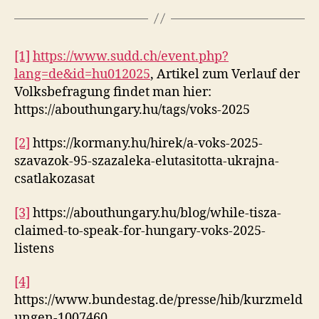
[1]
https://www.sudd.ch/event.php?
lang=de&id=hu012025
, Artikel zum Verlauf der
Volksbefragung findet man hier:
https://abouthungary.hu/tags/voks-2025
[2]
https://kormany.hu/hirek/a-voks-2025-
szavazok-95-szazaleka-elutasitotta-ukrajna-
csatlakozasat
[3]
https://abouthungary.hu/blog/while-tisza-
claimed-to-speak-for-hungary-voks-2025-
listens
[4]
https://www.bundestag.de/presse/hib/kurzmeld
ungen-1007460