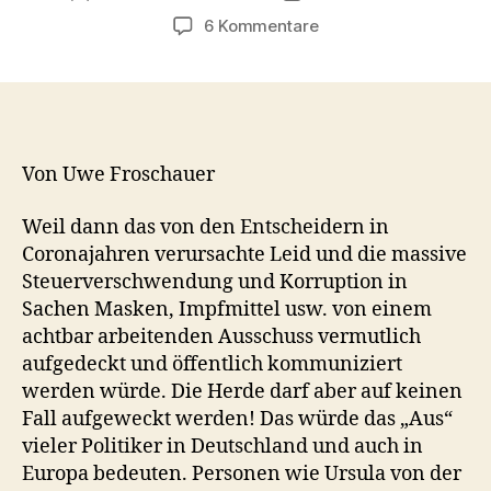
zu
6 Kommentare
Ablehnung
eines
Corona-
Untersuchungsaussch
im
Bundestag
Von Uwe Froschauer
mit
überwältigender
Weil dann das von den Entscheidern in
Mehrheit
Coronajahren verursachte Leid und die massive
–
Steuerverschwendung und Korruption in
warum
Sachen Masken, Impfmittel usw. von einem
wohl?
achtbar arbeitenden Ausschuss vermutlich
aufgedeckt und öffentlich kommuniziert
werden würde. Die Herde darf aber auf keinen
Fall aufgeweckt werden! Das würde das „Aus“
vieler Politiker in Deutschland und auch in
Europa bedeuten. Personen wie Ursula von der