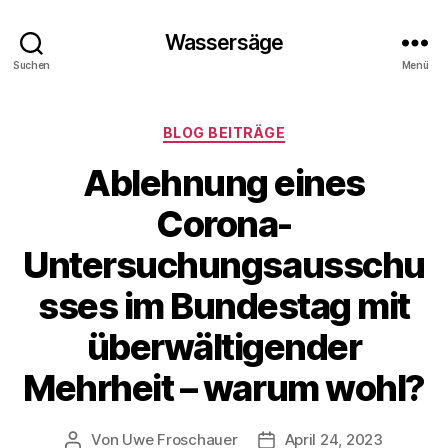
Wassersäge
Suchen
Menü
Kategorien
BLOG BEITRÄGE
Ablehnung eines
Corona-
Untersuchungsausschu
sses im Bundestag mit
überwältigender
Mehrheit – warum wohl?
Von
Uwe Froschauer
April 24, 2023
Beitragsautor
Beitragsdatum